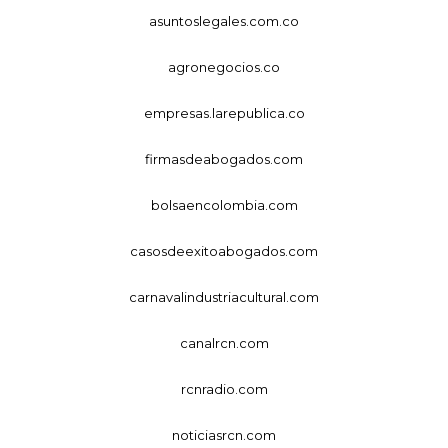
asuntoslegales.com.co
agronegocios.co
empresas.larepublica.co
firmasdeabogados.com
bolsaencolombia.com
casosdeexitoabogados.com
carnavalindustriacultural.com
canalrcn.com
rcnradio.com
noticiasrcn.com