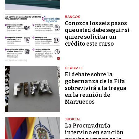
BANCOS
Conozca los seis pasos
que usted debe seguir si
quiere solicitar un
crédito este curso
DEPORTE
El debate sobre la
gobernanza de la Fifa
sobrevivirá a la tregua
en la reunión de
Marruecos
JUDICIAL
La Procuraduría
intervino en sanción