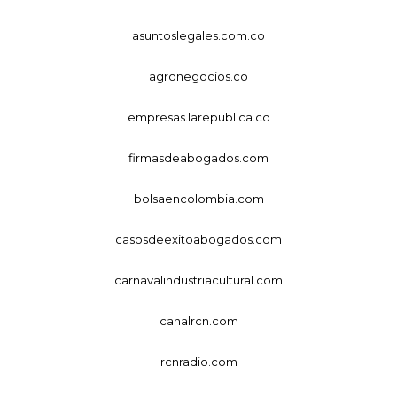
asuntoslegales.com.co
agronegocios.co
empresas.larepublica.co
firmasdeabogados.com
bolsaencolombia.com
casosdeexitoabogados.com
carnavalindustriacultural.com
canalrcn.com
rcnradio.com