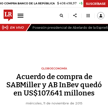
$ 408.498,97
+$ 8.753,81
+2,19%
PRA BANCO DE LA REPÚBLICA
TA
SUSCRÍBASE
EN VIVO
Posesión presidencial de Abelardo de la Espriell
GLOBOECONOMÍA
Acuerdo de compra de
SABMiller y AB InBev quedó
en US$107.641 millones
miércoles, 11 de noviembre de 2015