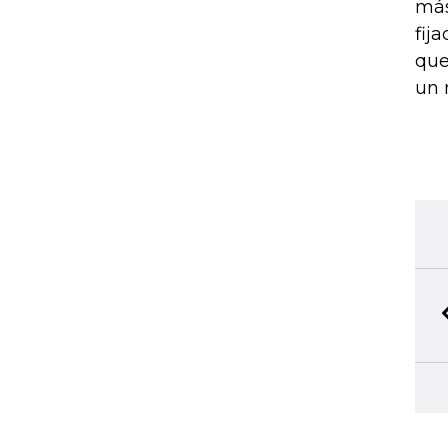
más
fij
que
un 