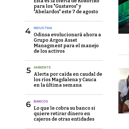
Esta es la oferta de Kokoriko
para los "Gustavos" y
"Abelardos" este 7 de agosto
4
INDUSTRIA
Odinsa evolucionará ahora a
Grupo Argos Asset
Managment para el manejo
de los activos
5
AMBIENTE
Alerta por caída en caudal de
los ríos Magdalena y Cauca
en la última semana
6
BANCOS
Lo que le cobra su banco si
quiere retirar dinero en
cajeros de otras entidades