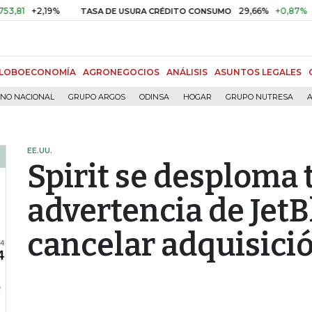
+2,19%
29,66%
+0,87%
+3,0
TASA DE USURA CRÉDITO CONSUMO
LOBOECONOMÍA
AGRONEGOCIOS
ANÁLISIS
ASUNTOS LEGALES
RNO NACIONAL
GRUPO ARGOS
ODINSA
HOGAR
GRUPO NUTRESA
A
EE.UU.
Spirit se desploma t
advertencia de JetB
cancelar adquisici