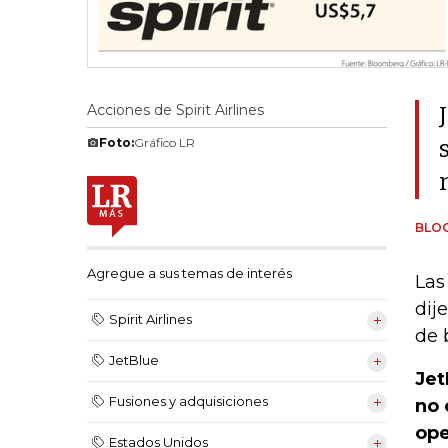
Acciones de Spirit Airlines
Foto:
Gráfico LR
BLO
Agregue a sus temas de interés
Las
dij
Spirit Airlines
de 
JetBlue
Jet
Fusiones y adquisiciones
no 
ope
Estados Unidos