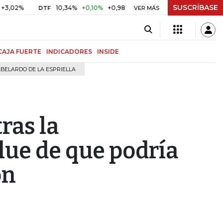
SUSCRÍBASE
2%
10,34%
+0,10%
+0,98%
$ 416,91
+$ 0,05
+0,01%
DTF
UVR
VER MÁS
CAJA FUERTE
INDICADORES
INSIDE
BELARDO DE LA ESPRIELLA
ras la
lue de que podría
ón