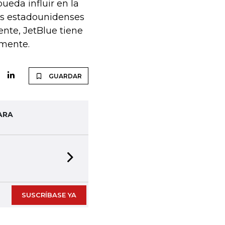
eda influir en la
eas estadounidenses
nte, JetBlue tiene
emente.
GUARDAR
ARA
Next slide
SUSCRÍBASE YA