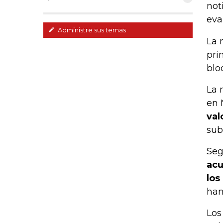
not
eva
Administre sus temas
La 
pri
blo
La 
en 
val
sub
Seg
acu
los
han
Los