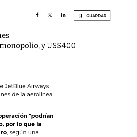
GUARDAR
nes
ntimonopolio, y US$400
ue JetBlue Airways
nes de la aerolínea
 operación "podrían
, por lo que la
ero
, según una