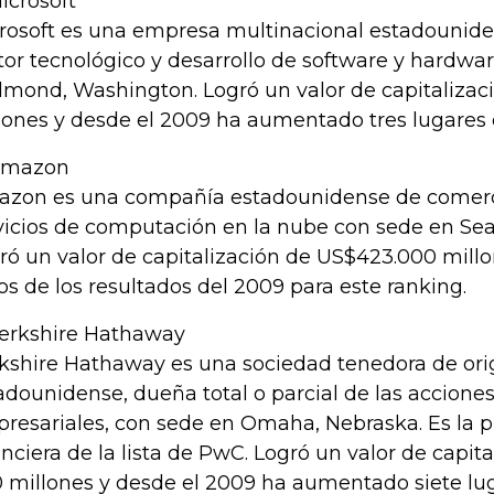
Microsoft
rosoft es una empresa multinacional estadounide
tor tecnológico y desarrollo de software y hardwar
mond, Washington. Logró un valor de capitaliza
lones y desde el 2009 ha aumentado tres lugares e
Amazon
zon es una compañía estadounidense de comerci
vicios de computación en la nube con sede en Sea
ró un valor de capitalización de US$423.000 mill
os de los resultados del 2009 para este ranking.
Berkshire Hathaway
kshire Hathaway es una sociedad tenedora de or
adounidense, dueña total o parcial de las accione
resariales, con sede en Omaha, Nebraska. Es la
anciera de la lista de PwC. Logró un valor de capita
 millones y desde el 2009 ha aumentado siete lug