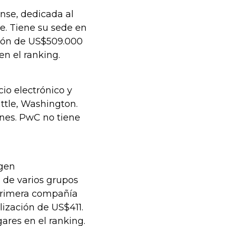
nse, dedicada al
e. Tiene su sede en
ción de US$509.000
n el ranking.
o electrónico y
ttle, Washington.
ones. PwC no tiene
igen
s de varios grupos
 primera compañía
lización de US$411.
ares en el ranking.