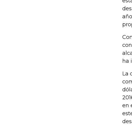
est
des
año
pro
Com
con
alc
ha 
La 
com
dól
201
en 
est
des