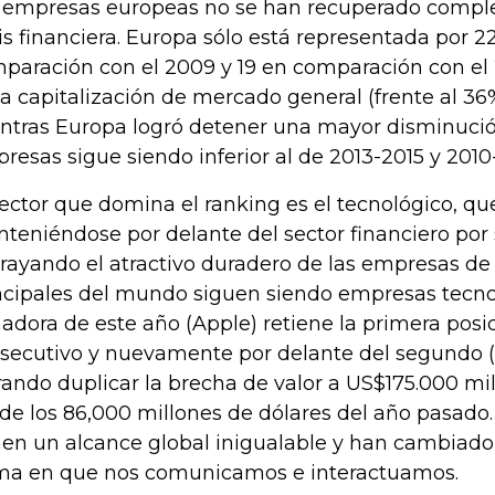
 empresas europeas no se han recuperado compl
sis financiera. Europa sólo está representada por 
paración con el 2009 y 19 en comparación con el 2
la capitalización de mercado general (frente al 36
ntras Europa logró detener una mayor disminución
resas sigue siendo inferior al de 2013-2015 y 2010-
sector que domina el ranking es el tecnológico, qu
teniéndose por delante del sector financiero por
rayando el atractivo duradero de las empresas de 
ncipales del mundo siguen siendo empresas tecno
adora de este año (Apple) retiene la primera posi
secutivo y nuevamente por delante del segundo (
rando duplicar la brecha de valor a US$175.000 mi
de los 86,000 millones de dólares del año pasado.
nen un alcance global inigualable y han cambiado 
ma en que nos comunicamos e interactuamos.