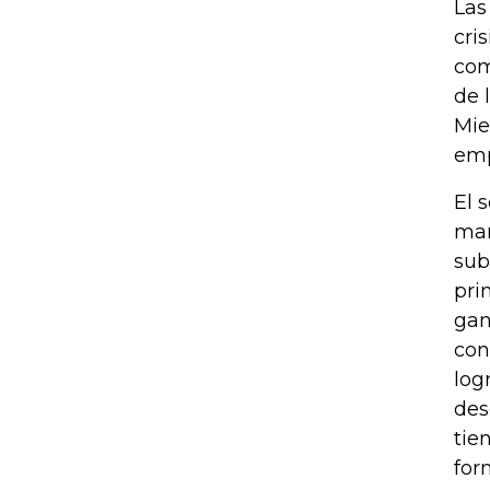
Las
cri
com
de 
Mie
emp
El 
man
sub
pri
gan
con
log
des
tie
for