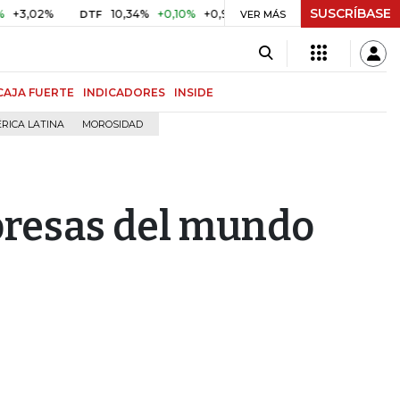
SUSCRÍBASE
2%
10,34%
+0,10%
+0,98%
$ 416,86
+$ 0,05
+0,01%
DTF
UVR
VER MÁS
CAJA FUERTE
INDICADORES
INSIDE
RICA LATINA
MOROSIDAD
presas del mundo