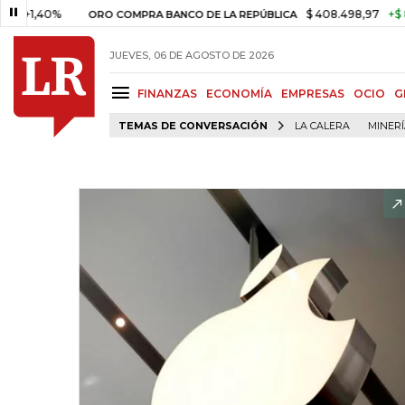
40%
$ 408.498,97
+$ 8.753,81
ORO COMPRA BANCO DE LA REPÚBLICA
JUEVES, 06 DE AGOSTO DE 2026
FINANZAS
ECONOMÍA
EMPRESAS
OCIO
G
TEMAS DE CONVERSACIÓN
LA CALERA
MINER