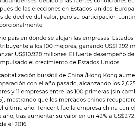
adounidenses, debido a las fuertes condiciones e
pués de las elecciones en Estados Unidos. Europa
s de declive del valor, pero su participación con
porcionalmente.
o país en donde se alojan las empresas, Estados
tribuyente a los 100 mejores, ganando US$1.292 m
anzar US$10.928 millones. El fuerte desempeño d
impulsado el crecimiento de Estados Unidos.
capitalización bursátil de China /Hong Kong aum
paración con el año pasado, alcanzando los 2,025
ares y 11 empresas entre las 100 primeras (sin cam
6), mostrando que los mercados chinos recuperaro
el último año. Tencent fue la empresa china con
e año, tras aumentar su valor en un 42% a US$272
de el 2016.