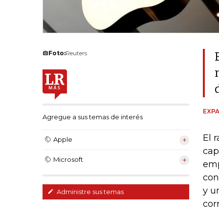
Foto:
Reuters
EXPA
Agregue a sus temas de interés
El 
Apple
cap
Microsoft
emp
con
y u
Administre sus temas
cor