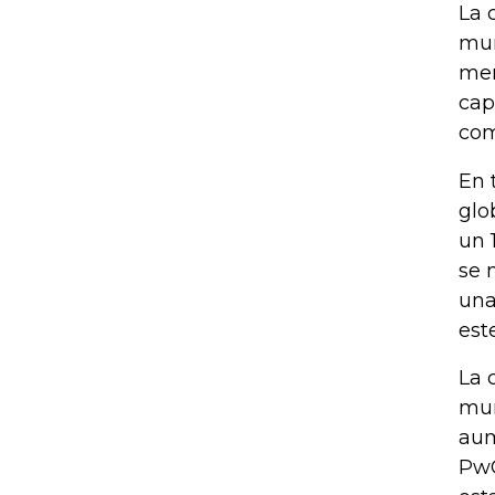
La 
mun
mer
cap
com
En 
glo
un 
se 
una
est
La 
mun
aum
PwC