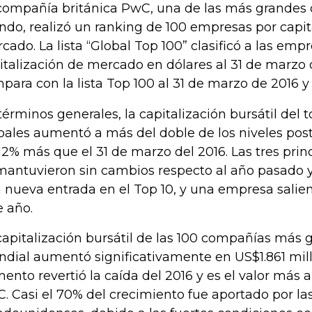
compañía británica PwC, una de las más grandes 
do, realizó un ranking de 100 empresas por capit
cado. La lista “Global Top 100” clasificó a las emp
italización de mercado en dólares al 31 de marzo 
para con la lista Top 100 al 31 de marzo de 2016 
términos generales, la capitalización bursátil del
bales aumentó a más del doble de los niveles poster
12% más que el 31 de marzo del 2016. Las tres pri
mantuvieron sin cambios respecto al año pasado 
 nueva entrada en el Top 10, y una empresa salie
e año.
capitalización bursátil de las 100 compañías más g
dial aumentó significativamente en US$1.861 mill
ento revertió la caída del 2016 y es el valor más a
. Casi el 70% del crecimiento fue aportado por l