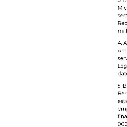
3. 
Mic
sec
Red
mil
4. 
Ama
ser
Log
dat
5. 
Ber
est
emp
fin
000