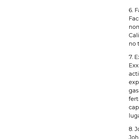
6. 
Fac
nom
Cal
no 
7. 
Exx
act
exp
gas
fer
cap
lug
8. 
Joh