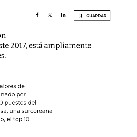
GUARDAR
on
este 2017, está ampliamente
s.
alores de
inado por
0 puestos del
esa, una surcoreana
, el top 10
.