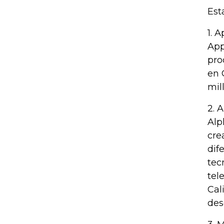
Est
1. 
App
pro
en 
mil
2. 
Alp
cre
dif
tec
tel
Cal
des