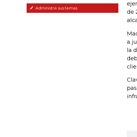
eje
Administre sus temas
de 
alc
Mad
a j
la 
deb
cli
Cla
pas
inf