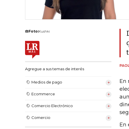
Foto:
Kushki
PAOL
Agregue a sus temas de interés
En 
Medios de pago
ele
Ecommerce
aum
din
Comercio Electrónico
seg
Comercio
En 