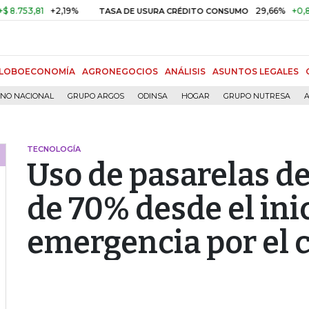
3,81
+2,19%
29,66%
+0,87%
+
TASA DE USURA CRÉDITO CONSUMO
LOBOECONOMÍA
AGRONEGOCIOS
ANÁLISIS
ASUNTOS LEGALES
RNO NACIONAL
GRUPO ARGOS
ODINSA
HOGAR
GRUPO NUTRESA
A
TECNOLOGÍA
Uso de pasarelas d
de 70% desde el inic
emergencia por el 