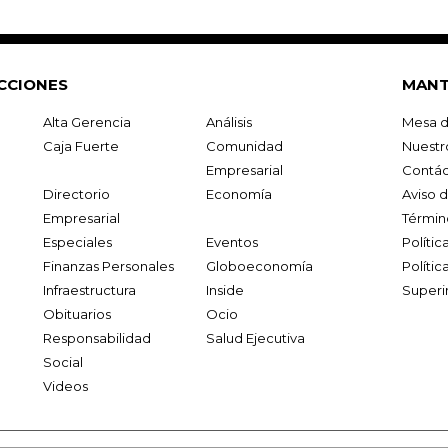
CCIONES
MANT
Alta Gerencia
Análisis
Mesa d
Caja Fuerte
Comunidad
Nuestr
Empresarial
Contác
Directorio
Economía
Aviso 
Empresarial
Términ
Especiales
Eventos
Políti
Finanzas Personales
Globoeconomía
Polític
Infraestructura
Inside
Superi
Obituarios
Ocio
Responsabilidad
Salud Ejecutiva
Social
Videos