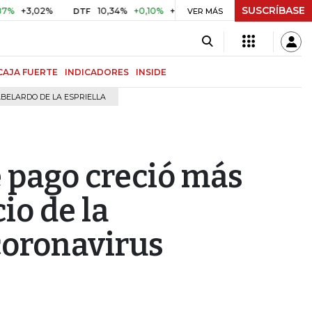
SUSCRÍBASE
3,02%
10,34%
+0,10%
+0,98%
$ 416,91
+$ 0,05
+0,0
DTF
VER MÁS
UVR
CAJA FUERTE
INDICADORES
INSIDE
BELARDO DE LA ESPRIELLA
e pago creció más
io de la
coronavirus