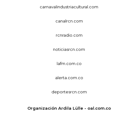
carnavalindustriacultural.com
canalrcn.com
rcnradio.com
noticiasrcn.com
lafm.com.co
alerta.com.co
deportesrcn.com
Organización Ardila Lülle - oal.com.co