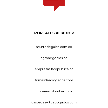
PORTALES ALIADOS:
asuntoslegales.com.co
agronegocios.co
empresas.larepublica.co
firmasdeabogados.com
bolsaencolombia.com
casosdeexitoabogados.com