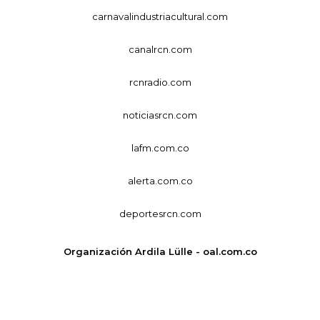
carnavalindustriacultural.com
canalrcn.com
rcnradio.com
noticiasrcn.com
lafm.com.co
alerta.com.co
deportesrcn.com
Organización Ardila Lülle - oal.com.co