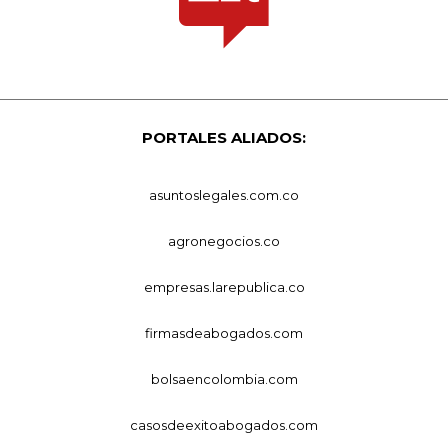
PORTALES ALIADOS:
asuntoslegales.com.co
agronegocios.co
empresas.larepublica.co
firmasdeabogados.com
bolsaencolombia.com
casosdeexitoabogados.com