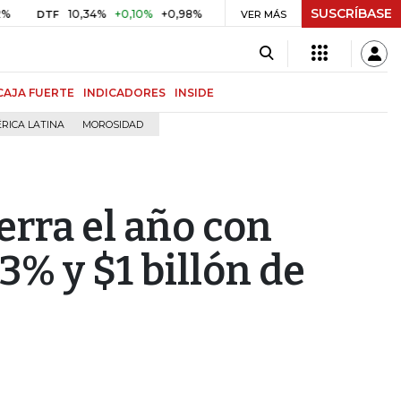
SUSCRÍBASE
10,34%
+0,10%
+0,98%
$ 416,86
+$ 0,05
+0,01%
TF
UVR
VER MÁS
BITC
CAJA FUERTE
INDICADORES
INSIDE
RICA LATINA
MOROSIDAD
erra el año con
3% y $1 billón de