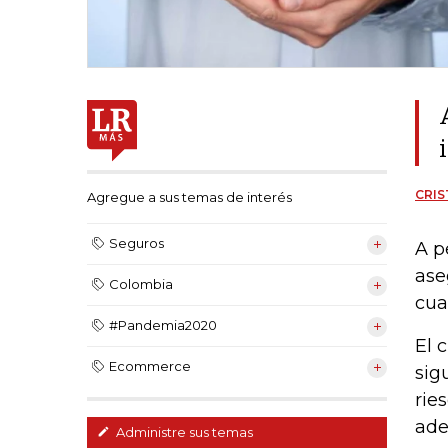
CRIS
Agregue a sus temas de interés
Seguros
A p
ase
Colombia
cua
#Pandemia2020
El 
Ecommerce
sig
rie
ade
Administre sus temas