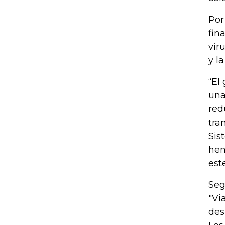
Por
fin
vir
y l
“El
una
red
tra
Sis
hem
est
Seg
"Vi
des