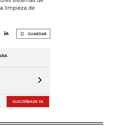
jores sistemas de
la limpieza de
GUARDAR
ARA
Next slide
SUSCRÍBASE YA