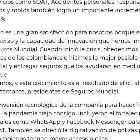
vicios como SOAT, Accidentes personales, responsa
os y motos también logró un importante increme
%.
to es una gran satisfacción para nosotros porque e
uerzo y la capacidad de innovación que hemos 
uros Mundial. Cuando inició la crisis, obedecimos
les de los colombianos e hicimos lo mejor posible 
ital y entregar seguros que los ayudaran en medio d
que
imos, y este crecimiento es el resultado de ello”, 
tamante, presidentes de Seguros Mundial.
inversión tecnológica de la compañía para hacer fr
 la pandemia trajo consigo, incluyeron el fortalec
ales como WhatsApp y Facebook Messenger para 
T. También se ofreció la digitalización de pólizas 
ombianos tengan mayor acceso a ellas.