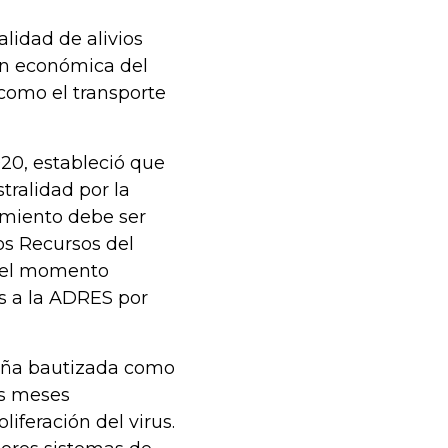
lidad de alivios
ión económica del
como el transporte
20, estableció que
tralidad por la
amiento debe ser
os Recursos del
a el momento
s a la ADRES por
aña bautizada como
os meses
liferación del virus.