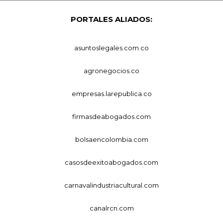
PORTALES ALIADOS:
asuntoslegales.com.co
agronegocios.co
empresas.larepublica.co
firmasdeabogados.com
bolsaencolombia.com
casosdeexitoabogados.com
carnavalindustriacultural.com
canalrcn.com