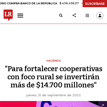
$ 408.498,97
+$ 8.753,81
+2,19%
RA BANCO DE LA REPÚBLICA
TA
SUSCRÍBASE
HACIENDA
"Para fortalecer cooperativas
con foco rural se invertirán
más de $14.700 millones"
jueves, 15 de septiembre de 2022