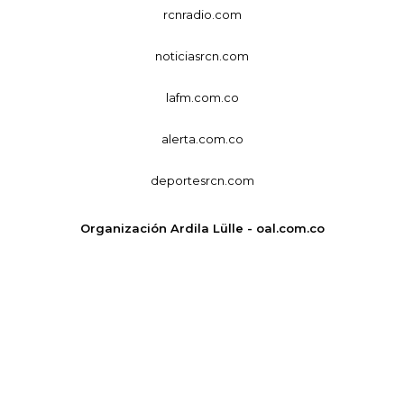
rcnradio.com
noticiasrcn.com
lafm.com.co
alerta.com.co
deportesrcn.com
Organización Ardila Lülle - oal.com.co