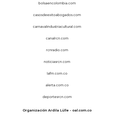
bolsaencolombia.com
casosdeexitoabogados.com
carnavalindustriacultural.com
canalrcn.com
rcnradio.com
noticiasrcn.com
lafm.com.co
alerta.com.co
deportesrcn.com
Organización Ardila Lülle - oal.com.co