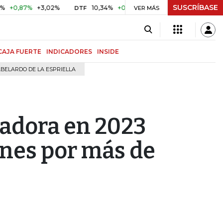
SUSCRÍBASE
7%
+3,02%
10,34%
+0,10%
+0,98%
$ 417,01
+$ 0,05
DTF
VER MÁS
UVR
CAJA FUERTE
INDICADORES
INSIDE
BELARDO DE LA ESPRIELLA
radora en 2023
nes por más de