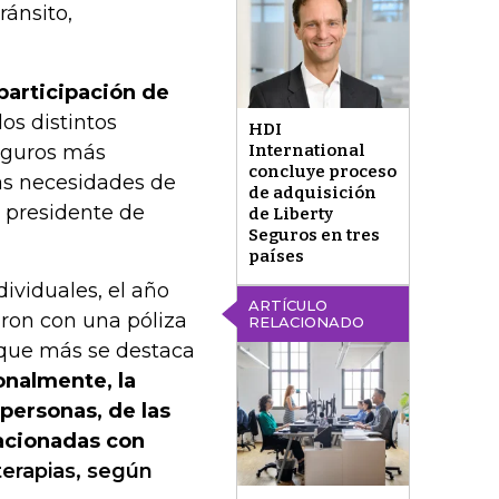
ránsito,
participación de
os distintos
HDI
seguros más
International
concluye proceso
las necesidades de
de adquisición
, presidente de
de Liberty
Seguros en tres
países
dividuales, el año
ARTÍCULO
ron con una póliza
RELACIONADO
 que más se destaca
onalmente, la
personas, de las
acionadas con
terapias, según