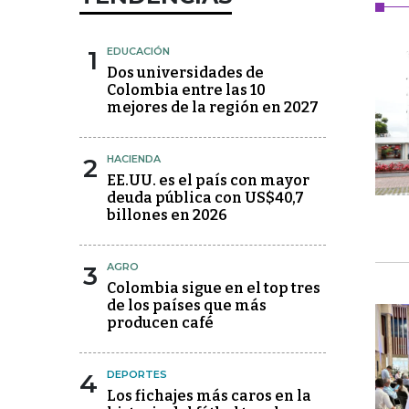
1
EDUCACIÓN
Dos universidades de
Colombia entre las 10
mejores de la región en 2027
2
HACIENDA
EE.UU. es el país con mayor
deuda pública con US$40,7
billones en 2026
3
AGRO
Colombia sigue en el top tres
de los países que más
producen café
4
DEPORTES
Los fichajes más caros en la