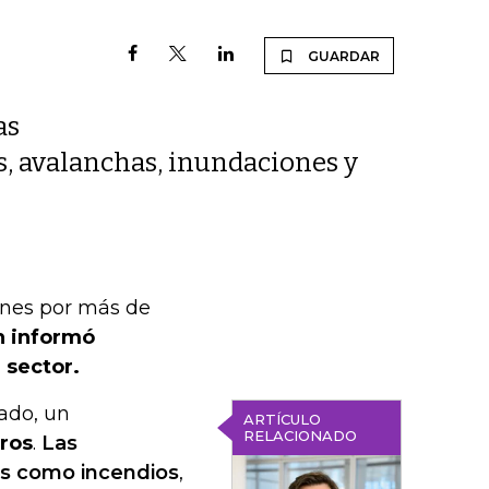
GUARDAR
as
, avalanchas, inundaciones y
ones por más de
n informó
 sector.
ado, un
ARTÍCULO
RELACIONADO
ros
.
Las
os como incendios
,