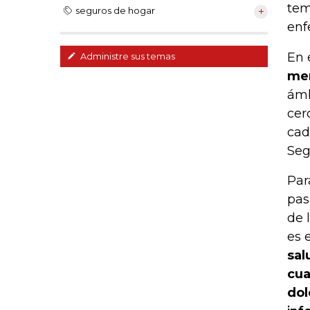
tem
seguros de hogar
enf
En 
Administre sus temas
mer
ámb
cer
cad
Seg
Par
pas
de 
es 
sal
cua
dol