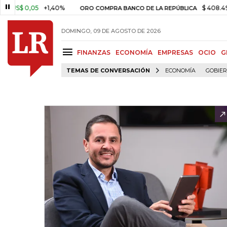
0,05
+1,40%
$ 408.498,97
+
ORO COMPRA BANCO DE LA REPÚBLICA
DOMINGO, 09 DE AGOSTO DE 2026
FINANZAS
ECONOMÍA
EMPRESAS
OCIO
G
TEMAS DE CONVERSACIÓN
ECONOMÍA
GOBIE