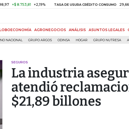
$ 8.753,81
+2,19%
29,66%
+0,8
TASA DE USURA CRÉDITO CONSUMO
LOBOECONOMÍA
AGRONEGOCIOS
ANÁLISIS
ASUNTOS LEGALES
RNO NACIONAL
GRUPO ARGOS
ODINSA
HOGAR
GRUPO NUTRESA
A
SEGUROS
La industria asegu
atendió reclamacio
$21,89 billones