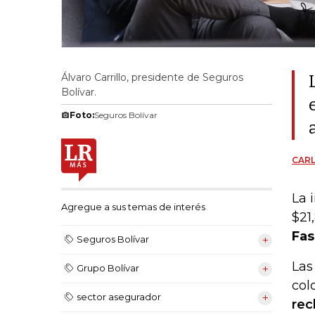
Álvaro Carrillo, presidente de Seguros
Bolívar.
Foto:
Seguros Bolívar
CAR
La 
Agregue a sus temas de interés
$21
Fas
Seguros Bolívar
Las
Grupo Bolívar
col
sector asegurador
rec