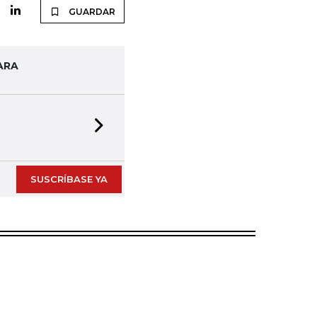
GUARDAR
ARA
Next slide
SUSCRÍBASE YA