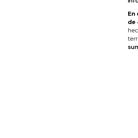
inf
En 
de 
hec
ter
sum