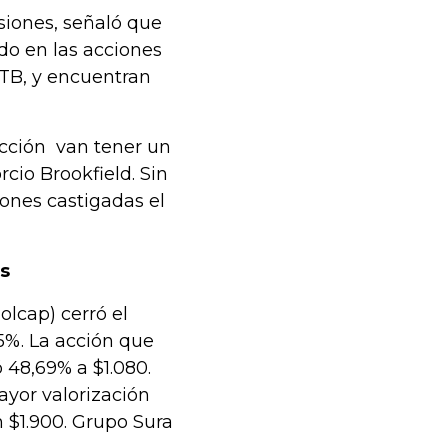
siones, señaló que
ado en las acciones
ETB, y encuentran
ucción van tener un
cio Brookfield. Sin
ones castigadas el
es
olcap) cerró el
5%. La acción que
 48,69% a $1.080.
ayor valorización
n $1.900. Grupo Sura