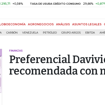
+0,58%
29,66%
+0,87%
+3,0
TASA DE USURA CRÉDITO CONSUMO
LOBOECONOMÍA
AGRONEGOCIOS
ANÁLISIS
ASUNTOS LEGALES
ÍA
CARBÓN
VENEZUELA
PETRÓLEO
GRUPO ARGOS
EBITDA
AMÉ
FINANZAS
Preferencial Davivi
recomendada con 