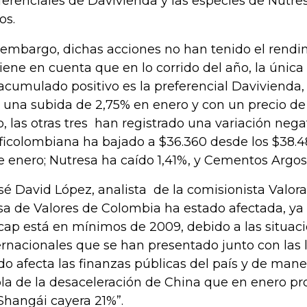
ferenciales de Davivienda y las especies de Nutr
os.
 embargo, dichas acciones no han tenido el rendi
tiene en cuenta que en lo corrido del año, la úni
acumulado positivo es la preferencial Davivienda,
 una subida de 2,75% en enero y con un precio de
o, las otras tres han registrado una variación nega
ficolombiana ha bajado a $36.360 desde los $38.48
e enero; Nutresa ha caído 1,41%, y Cementos Argos
é David López, analista de la comisionista Valoral
sa de Valores de Colombia ha estado afectada, ya 
cap está en mínimos de 2009, debido a las situac
ernacionales que se han presentado junto con las l
do afecta las finanzas públicas del país y de mane
la de la desaceleración de China que en enero pr
Shangái cayera 21%”.