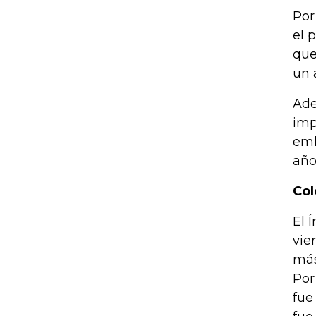
Por
el 
que
un 
Ade
imp
emb
año
Col
El 
vie
más
Por
fue