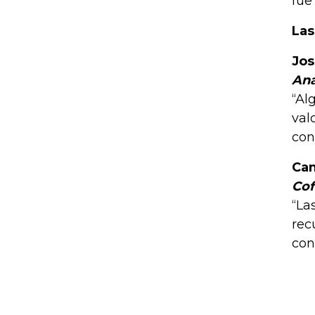
fue
Las
Jos
Ana
“Al
val
con
Cam
Cof
“La
rec
con