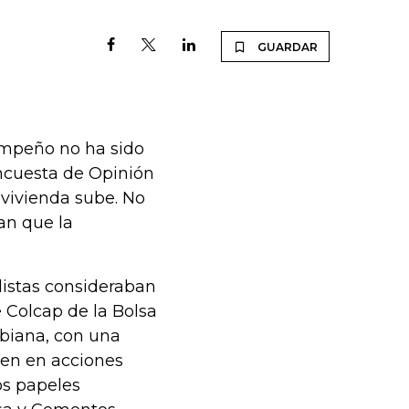
GUARDAR
empeño no ha sido
ncuesta de Opinión
avivienda sube. No
an que la
listas consideraban
 Colcap de la Bolsa
biana, con una
ten en acciones
os papeles