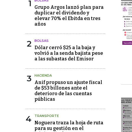
1
BOLSAS
Grupo Argos lanzó plan para
duplicar el dividendo y
elevar 70% el Ebitda en tres
años
2
BOLSAS
Dólar cerró $25 a la baja y
volvió a la senda bajista pese
a las subastas del Emisor
3
HACIENDA
Anif propuso un ajuste fiscal
de $53 billones ante el
deterioro de las cuentas
públicas
4
TRANSPORTE
Noguera traza la hoja de ruta
para su gestión en el