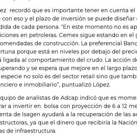
ez recordó que es importante tener en cuenta el p
 con eso y el plazo de inversión se puede diseñar e
ida de cada persona. “En este momento no es a
iciones en petroleras. Cemex sigue estando en el
omendadas de construcción. La preferencial Ban
rtuna porque está en niveles por debajo del preci
á ligada al comportamiento del crudo. La acción de
uperando y se espera que mejore en el largo plazo
 especie no solo es del sector retail sino que tam
anciero e inmobiliario”, puntualizó López.
equipo de analistas de Adcap indicó que es mome
rar a invertir en bolsa con proyección de 6 a 12 m
venta de Isagen ayudará a la recuperación de las 
structoras, ya que el dinero que recibiría la Nació
as de infraestructura.