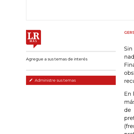
GER
Sin
nad
Agregue a sus temas de interés
Fin
obs
rec
Administre sus temas
En 
más
de 
pre
(fr