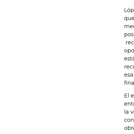
Lóp
que
med
pos
rec
opo
est
rec
esa
fin
El 
ent
la 
con
obr