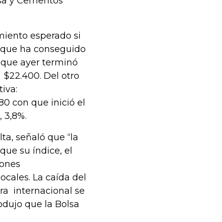
esa y Cementos
miento esperado si
ca que ha conseguido
 que ayer terminó
 $22.400. Del otro
tiva:
0 con que inició el
, 3,8%.
ta, señaló que “la
que su índice, el
iones
ocales. La caída del
ra internacional se
odujo que la Bolsa