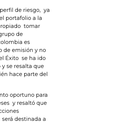
erfil de riesgo, ya
l portafolio a la
propiado tomar
 grupo de
colombia es
o de emisión y no
l Éxito se ha ido
 y se resalta que
bién hace parte del
nto oportuno para
eses y resaltó que
acciones
n será destinada a