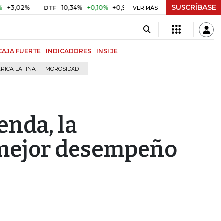
SUSCRÍBASE
2%
10,34%
+0,10%
+0,98%
$ 416,86
+$ 0,05
+0,01%
DTF
UVR
VER MÁS
CAJA FUERTE
INDICADORES
INSIDE
RICA LATINA
MOROSIDAD
enda, la
mejor desempeño