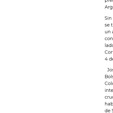
pre
Arg
Sin
se 
un 
con
lad
Cor
4 d
Jos
Bol
Col
int
cru
hab
de 