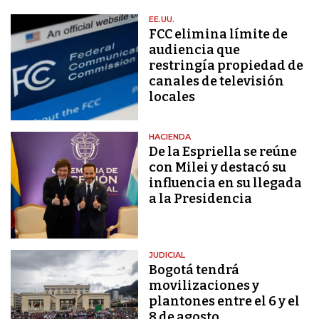
EE.UU.
FCC elimina límite de
audiencia que
restringía propiedad de
canales de televisión
locales
HACIENDA
De la Espriella se reúne
con Milei y destacó su
influencia en su llegada
a la Presidencia
JUDICIAL
Bogotá tendrá
movilizaciones y
plantones entre el 6 y el
8 de agosto