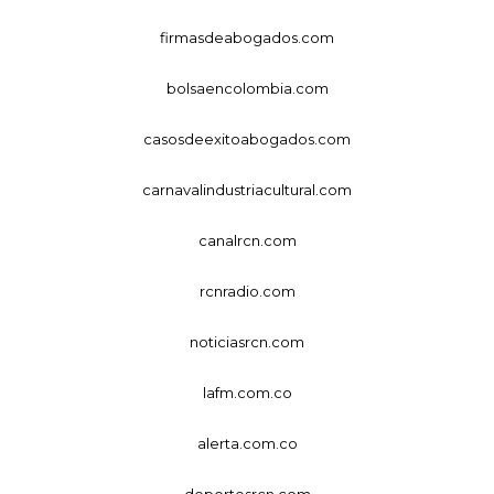
firmasdeabogados.com
bolsaencolombia.com
casosdeexitoabogados.com
carnavalindustriacultural.com
canalrcn.com
rcnradio.com
noticiasrcn.com
lafm.com.co
alerta.com.co
deportesrcn.com