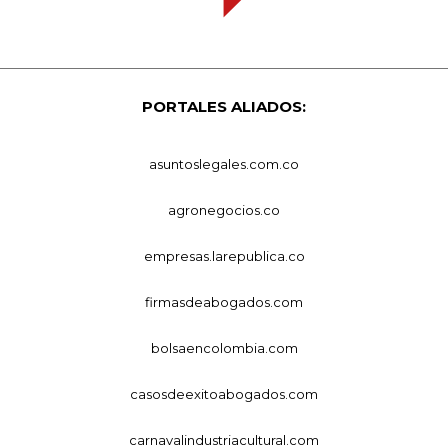
PORTALES ALIADOS:
asuntoslegales.com.co
agronegocios.co
empresas.larepublica.co
firmasdeabogados.com
bolsaencolombia.com
casosdeexitoabogados.com
carnavalindustriacultural.com