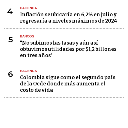
HACIENDA
4
Inflación se ubicaría en 6,2% en julio y
regresaría a niveles máximos de 2024
BANCOS
5
"No subimos las tasas y aún así
obtuvimos utilidades por $1,2 billones
en tres años"
HACIENDA
6
Colombia sigue como el segundo país
de la Ocde donde más aumenta el
costo de vida