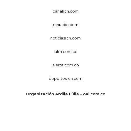
canalrcn.com
rcnradio.com
noticiasrcn.com
lafm.com.co
alerta.com.co
deportesrcn.com
Organización Ardila Lülle - oal.com.co