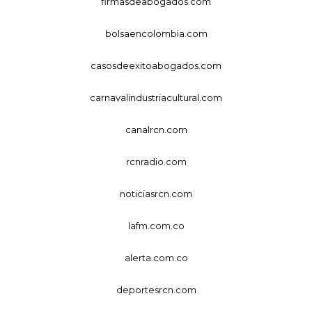
firmasdeabogados.com
bolsaencolombia.com
casosdeexitoabogados.com
carnavalindustriacultural.com
canalrcn.com
rcnradio.com
noticiasrcn.com
lafm.com.co
alerta.com.co
deportesrcn.com