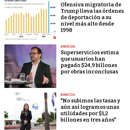
Ofensiva migratoria de
Trump lleva las órdenes
de deportación a su
nivel más alto desde
1998
ENERGÍA
Superservicios estima
que usuarios han
pagado $24,9 billones
por obras inconclusas
BANCOS
"No subimos las tasas y
aún así logramos unas
utilidades por $1,2
billones en tres años"