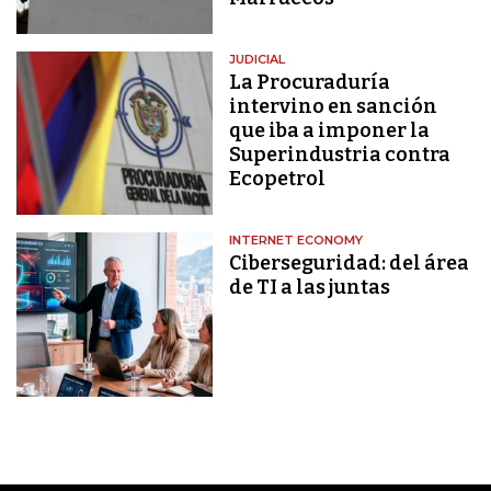
JUDICIAL
La Procuraduría
intervino en sanción
que iba a imponer la
Superindustria contra
Ecopetrol
INTERNET ECONOMY
Ciberseguridad: del área
de TI a las juntas