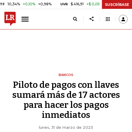
4%
+0,10%
+0,98%
$ 416,91
+$ 0,05
+0,01%
US$
UVR
BITCOIN
SUSCRÍBASE
BANCOS
Piloto de pagos con llaves
sumará más de 17 actores
para hacer los pagos
inmediatos
lunes, 31 de marzo de 2025