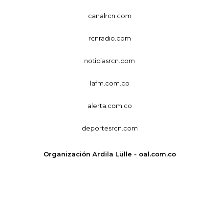
canalrcn.com
rcnradio.com
noticiasrcn.com
lafm.com.co
alerta.com.co
deportesrcn.com
Organización Ardila Lülle - oal.com.co