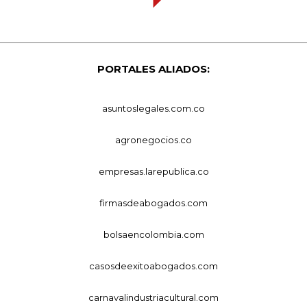
PORTALES ALIADOS:
asuntoslegales.com.co
agronegocios.co
empresas.larepublica.co
firmasdeabogados.com
bolsaencolombia.com
casosdeexitoabogados.com
carnavalindustriacultural.com