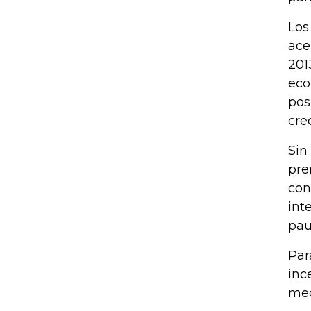
Los
ace
201
eco
pos
cre
Sin
pre
con
int
pau
Par
inc
med