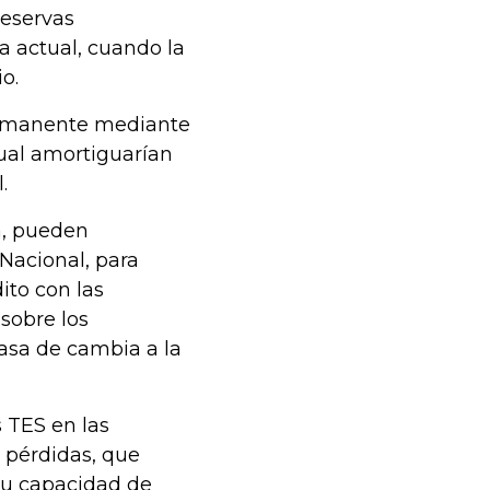
reservas
a actual, cuando la
o.
permanente mediante
ual amortiguarían
.
a, pueden
Nacional, para
ito con las
 sobre los
tasa de cambia a la
s TES en las
s pérdidas, que
 su capacidad de