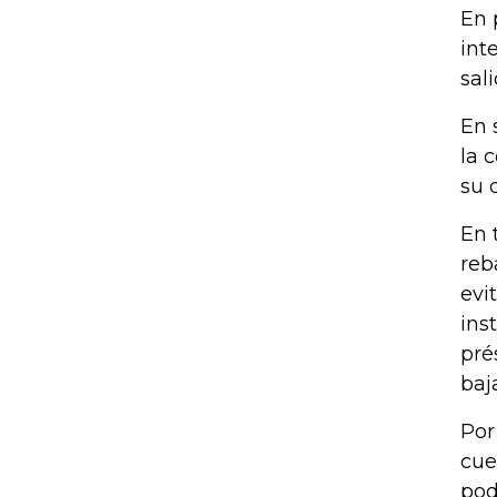
En 
int
sal
En 
la 
su 
En 
reb
evi
ins
pré
baj
Por
cue
pod