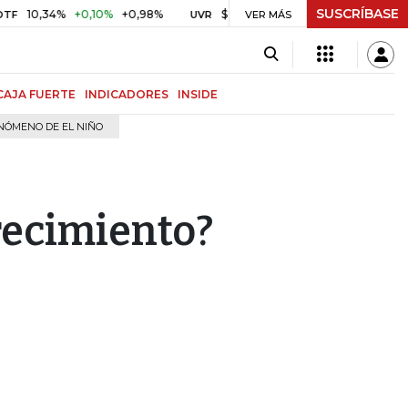
SUSCRÍBASE
,34%
+0,10%
+0,98%
$ 416,86
+$ 0,05
+0,01%
U
UVR
VER MÁS
BITCOIN
CAJA FUERTE
INDICADORES
INSIDE
NÓMENO DE EL NIÑO
recimiento?