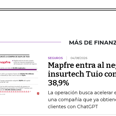
MÁS DE FINAN
SEGUROS
04/08/2026
Mapfre entra al neg
insurtech Tuio co
38,9%
La operación busca acelerar 
una compañía que ya obtien
clientes con ChatGPT