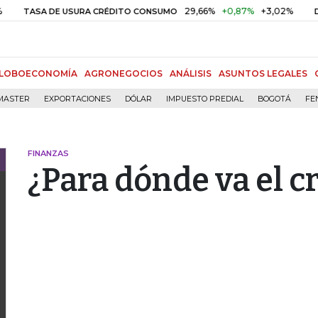
29,66%
+0,87%
+3,02%
10
SA DE USURA CRÉDITO CONSUMO
DTF
LOBOECONOMÍA
AGRONEGOCIOS
ANÁLISIS
ASUNTOS LEGALES
MASTER
EXPORTACIONES
DÓLAR
IMPUESTO PREDIAL
BOGOTÁ
FE
FINANZAS
¿Para dónde va el c