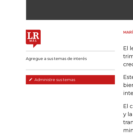
MARÍ
El 
tri
Agregue a sus temas de interés
cre
Est
Administre sus temas
bie
int
El 
y l
tra
min