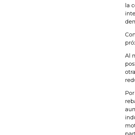
la 
int
de
Com
pró
Al 
pos
otr
red
Por
reb
aum
ind
mot
par