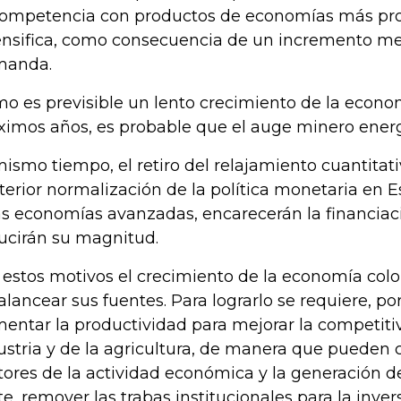
competencia con productos de economías más pro
ensifica, como consecuencia de un incremento m
manda.
o es previsible un lento crecimiento de la econo
ximos años, es probable que el auge minero ener
mismo tiempo, el retiro del relajamiento cuantitati
terior normalización de la política monetaria en 
as economías avanzadas, encarecerán la financiac
ucirán su magnitud.
 estos motivos el crecimiento de la economía co
alancear sus fuentes. Para lograrlo se requiere, po
entar la productividad para mejorar la competiti
ustria y de la agricultura, de manera que pueden 
ores de la actividad económica y la generación de
te, remover las trabas institucionales para la inver