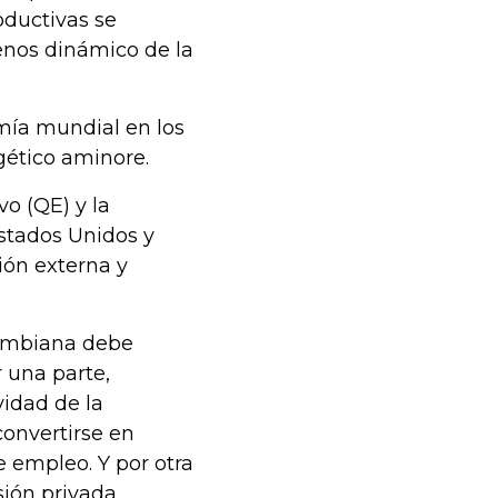
ductivas se
enos dinámico de la
mía mundial en los
gético aminore.
vo (QE) y la
Estados Unidos y
ión externa y
lombiana debe
r una parte,
vidad de la
convertirse en
 empleo. Y por otra
sión privada.