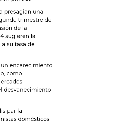
da presagian una
egundo trimestre de
sión de la
4 sugieren la
 a su tasa de
r un encarecimiento
zo, como
mercados
 el desvanecimiento
isipar la
onistas domésticos,