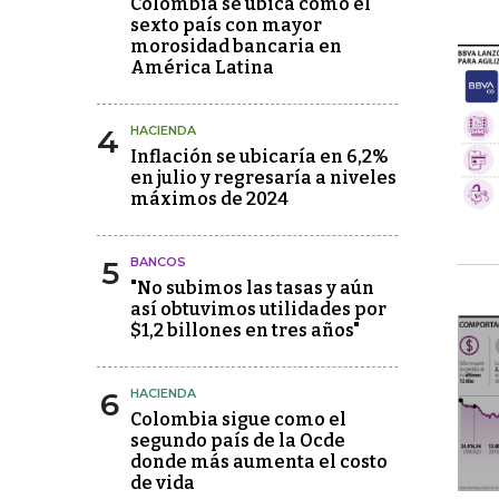
Colombia se ubica como el
sexto país con mayor
morosidad bancaria en
América Latina
4
HACIENDA
Inflación se ubicaría en 6,2%
en julio y regresaría a niveles
máximos de 2024
5
BANCOS
"No subimos las tasas y aún
así obtuvimos utilidades por
$1,2 billones en tres años"
6
HACIENDA
Colombia sigue como el
segundo país de la Ocde
donde más aumenta el costo
de vida