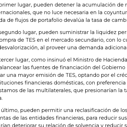
primer lugar, pueden detener la acumulación de 
ernacionales, que no luce necesaria en la coyuntur
ida de flujos de portafolio devalúa la tasa de cambi
segundo lugar, pueden suministrar la liquidez 
compra de TES en el mercado secundario, con lo c
desvalorización, al proveer una demanda adicional
tercer lugar, como insinuó el Ministro de Haciend
alancear las fuentes de financiación del Gobierno 
tar una mayor emisión de TES, optando por el créd
tituciones financieras domésticas, con preferencia
stamos de las multilaterales, que presionarían la 
a.
 último, pueden permitir una reclasificación de lo
ntas de las entidades financieras, para reducir su
rían deteriorar su relación de solvencia y reducir