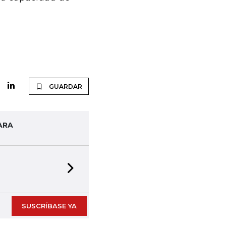
GUARDAR
ARA
Next slide
SUSCRÍBASE YA