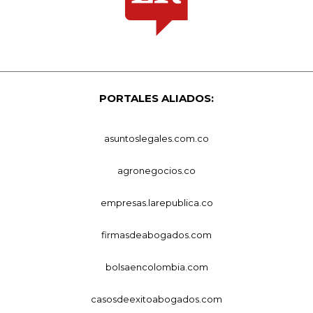
PORTALES ALIADOS:
asuntoslegales.com.co
agronegocios.co
empresas.larepublica.co
firmasdeabogados.com
bolsaencolombia.com
casosdeexitoabogados.com