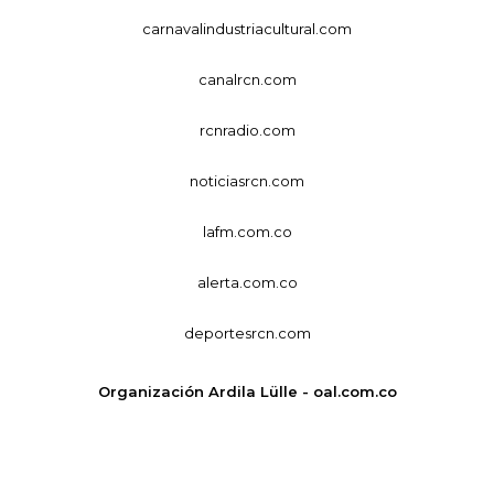
carnavalindustriacultural.com
canalrcn.com
rcnradio.com
noticiasrcn.com
lafm.com.co
alerta.com.co
deportesrcn.com
Organización Ardila Lülle - oal.com.co