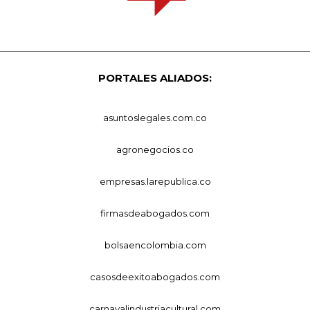
PORTALES ALIADOS:
asuntoslegales.com.co
agronegocios.co
empresas.larepublica.co
firmasdeabogados.com
bolsaencolombia.com
casosdeexitoabogados.com
carnavalindustriacultural.com