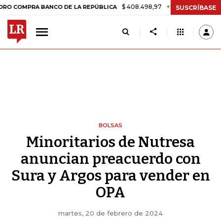
$ 408.498,97
+$ 8.753,81
+2,19%
PRA BANCO DE LA REPÚBLICA
TA
SUSCRÍBASE
BOLSAS
Minoritarios de Nutresa
anuncian preacuerdo con
Sura y Argos para vender en
OPA
martes, 20 de febrero de 2024