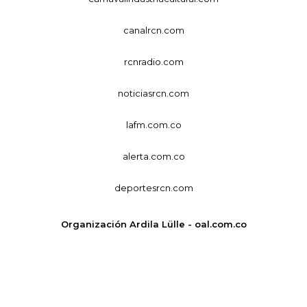
canalrcn.com
rcnradio.com
noticiasrcn.com
lafm.com.co
alerta.com.co
deportesrcn.com
Organización Ardila Lülle - oal.com.co