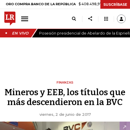
$ 408.498,97
+$ 8.753,81
+2,19%
COMPRA BANCO DE LA REPÚBLICA
SUSCRÍBASE
EN VIVO
Posesión presidencial de Abelardo de la Espriell
FINANZAS
Mineros y EEB, los títulos que
más descendieron en la BVC
viernes, 2 de junio de 2017