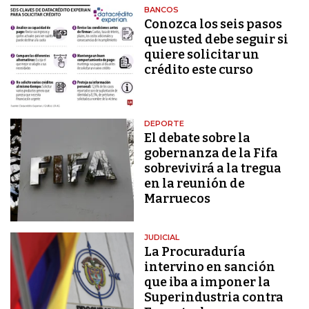
BANCOS
Conozca los seis pasos
que usted debe seguir si
quiere solicitar un
crédito este curso
DEPORTE
El debate sobre la
gobernanza de la Fifa
sobrevivirá a la tregua
en la reunión de
Marruecos
JUDICIAL
La Procuraduría
intervino en sanción
que iba a imponer la
Superindustria contra