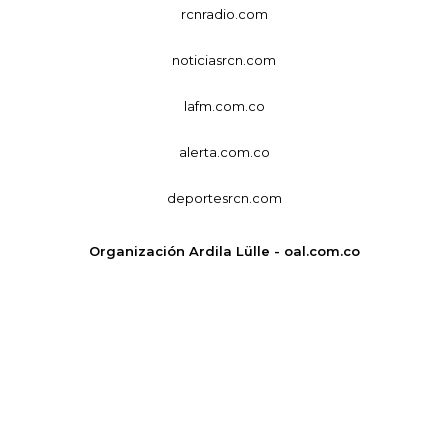
rcnradio.com
noticiasrcn.com
lafm.com.co
alerta.com.co
deportesrcn.com
Organización Ardila Lülle - oal.com.co