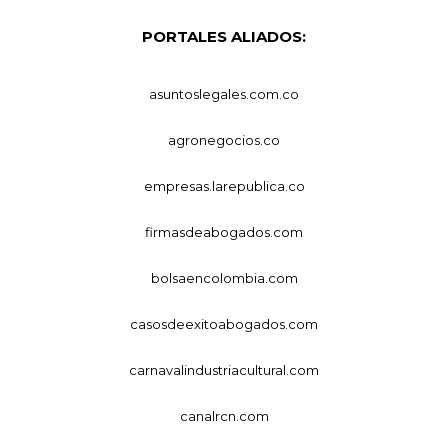
PORTALES ALIADOS:
asuntoslegales.com.co
agronegocios.co
empresas.larepublica.co
firmasdeabogados.com
bolsaencolombia.com
casosdeexitoabogados.com
carnavalindustriacultural.com
canalrcn.com