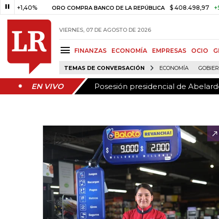
Posesión presidencial de Abelardo
EN VIVO
,40%
$ 408.498,97
+$ 8.753,8
ORO COMPRA BANCO DE LA REPÚBLICA
VIERNES, 07 DE AGOSTO DE 2026
FINANZAS
ECONOMÍA
EMPRESAS
OCIO
G
TEMAS DE CONVERSACIÓN
ECONOMÍA
GOBIE
Posesión presidencial de Abelardo
EN VIVO