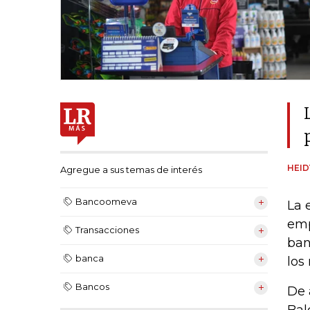
HEI
Agregue a sus temas de interés
Bancoomeva
La 
emp
Transacciones
ban
banca
los
Bancos
De 