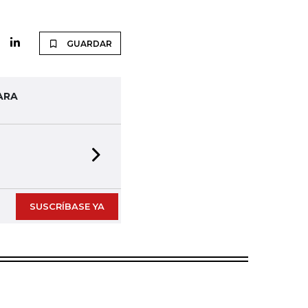
GUARDAR
ARA
Next slide
SUSCRÍBASE YA