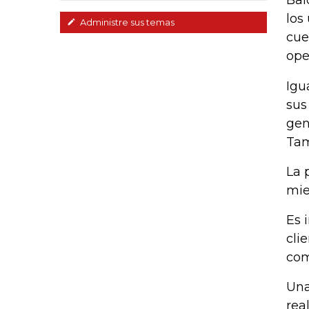
Bal
los
Administre sus temas
cue
ope
Igu
sus
gen
Tam
La 
mie
Es 
cli
com
Una
rea