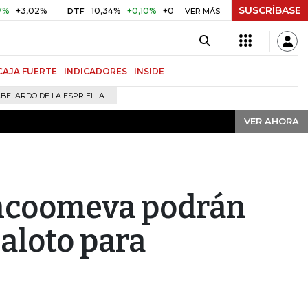
SUSCRÍBASE
VER AHORA
02%
10,34%
+0,10%
+0,98%
$ 416,91
+$ 0,05
+0,01%
DTF
UVR
VER MÁS
CAJA FUERTE
INDICADORES
INSIDE
BELARDO DE LA ESPRIELLA
VER AHORA
ancoomeva podrán
aloto para