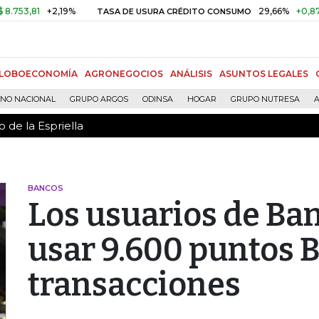
 de la Espriella
1
+2,19%
29,66%
+0,87%
+3,
TASA DE USURA CRÉDITO CONSUMO
LOBOECONOMÍA
AGRONEGOCIOS
ANÁLISIS
ASUNTOS LEGALES
RNO NACIONAL
GRUPO ARGOS
ODINSA
HOGAR
GRUPO NUTRESA
A
 de la Espriella
BANCOS
Los usuarios de B
usar 9.600 puntos B
transacciones