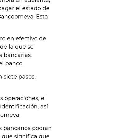
ahora en adelante,
pagar el estado de
 Bancoomeva. Esta
ro en efectivo de
 de la que se
 bancarias.
el banco.
n siete pasos,
s operaciones, el
identificación, así
oomeva.
es bancarios podrán
o que significa que