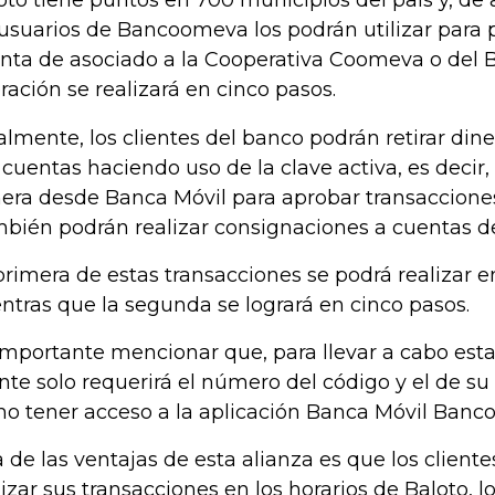
oto tiene puntos en 700 municipios del país y, de 
 usuarios de Bancoomeva los podrán utilizar para 
nta de asociado a la Cooperativa Coomeva o del
ración se realizará en cinco pasos.
almente, los clientes del banco podrán retirar dine
 cuentas haciendo uso de la clave activa, es decir,
era desde Banca Móvil para aprobar transacciones
bién podrán realizar consignaciones a cuentas d
primera de estas transacciones se podrá realizar e
ntras que la segunda se logrará en cinco pasos.
importante mencionar que, para llevar a cabo esta
ente solo requerirá el número del código y el de su 
o tener acceso a la aplicación Banca Móvil Banc
 de las ventajas de esta alianza es que los client
lizar sus transacciones en los horarios de Baloto, l