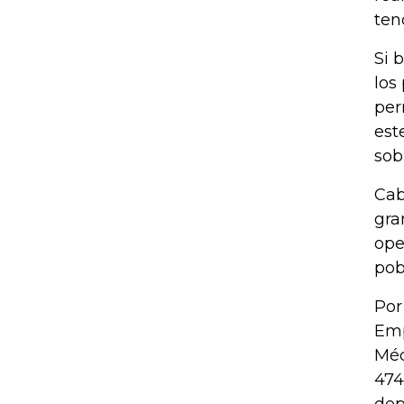
ten
Si 
los
per
est
sob
Cab
gra
ope
pob
Por
Emp
Méd
474