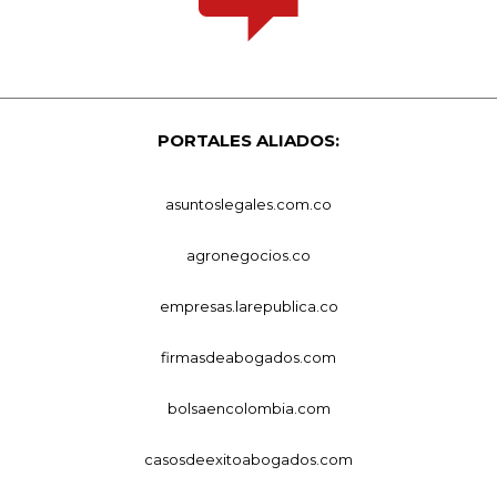
PORTALES ALIADOS:
asuntoslegales.com.co
agronegocios.co
empresas.larepublica.co
firmasdeabogados.com
bolsaencolombia.com
casosdeexitoabogados.com