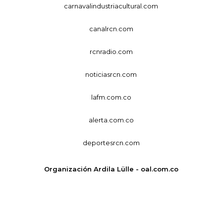
carnavalindustriacultural.com
canalrcn.com
rcnradio.com
noticiasrcn.com
lafm.com.co
alerta.com.co
deportesrcn.com
Organización Ardila Lülle - oal.com.co