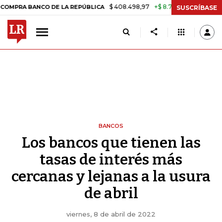
$ 408.498,97
+$ 8.753,81
+2,19%
ANCO DE LA REPÚBLICA
TASA D
SUSCRÍBASE
BANCOS
Los bancos que tienen las
tasas de interés más
cercanas y lejanas a la usura
de abril
viernes, 8 de abril de 2022