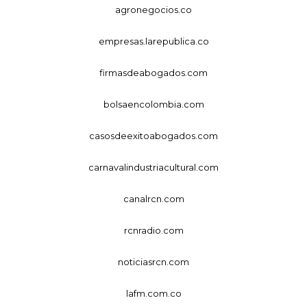
agronegocios.co
empresas.larepublica.co
firmasdeabogados.com
bolsaencolombia.com
casosdeexitoabogados.com
carnavalindustriacultural.com
canalrcn.com
rcnradio.com
noticiasrcn.com
lafm.com.co