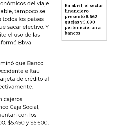
económicos del viaje
En abril, el sector
seable, tampoco se
financiero
presentó 8.662
 todos los países
quejas y 5.690
e sacar efectivo. Y
pertenecieron a
bancos
te el uso de las
 informó Bbva
erminó que Banco
ccidente e Itaú
rjeta de crédito al
spectivamente.
n cajeros
co Caja Social,
uentan con los
00, $5.450 y $5.600,