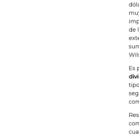
dól
muy
imp
de 
ext
sum
Wil
Es 
div
tip
seg
com
Res
com
cua