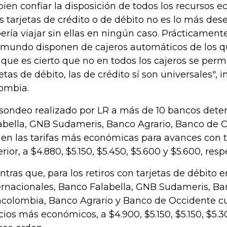
 bien confiar la disposición de todos los recursos 
as tarjetas de crédito o de débito no es lo más de
ería viajar sin ellas en ningún caso. Prácticamente
 mundo disponen de cajeros automáticos de los qu
que es cierto que no en todos los cajeros se permi
jetas de débito, las de crédito sí son universales",
ombia.
sondeo realizado por LR a más de 10 bancos det
abella, GNB Sudameris, Banco Agrario, Banco de O
nen las tarifas más económicas para avances con ta
erior, a $4.880, $5.150, $5.450, $5.600 y $5.600, re
ntras que, para los retiros con tarjetas de débito e
ernacionales, Banco Falabella, GNB Sudameris, Ban
colombia, Banco Agrario y Banco de Occidente c
cios más económicos, a $4.900, $5.150, $5.150, $5.3