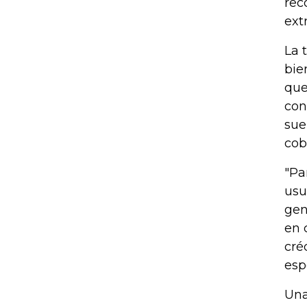
rec
ext
La 
bie
que
con
sue
cob
"Pa
usu
gen
en 
cré
esp
Una