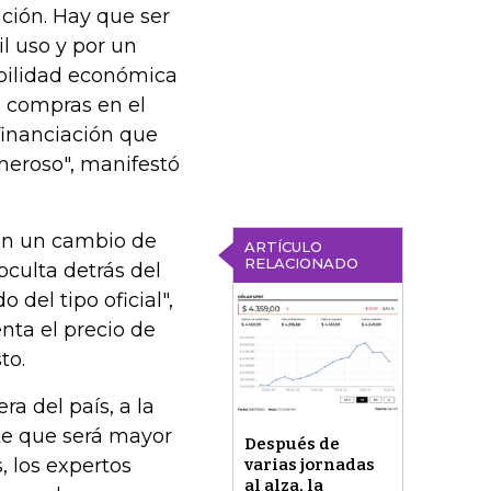
ción. Hay que ser
il uso y por un
bilidad económica
s compras en el
 financiación que
oneroso", manifestó
can un cambio de
ARTÍCULO
RELACIONADO
oculta detrás del
 del tipo oficial",
nta el precio de
to.
ra del país, a la
te que será mayor
Después de
 los expertos
varias jornadas
al alza, la