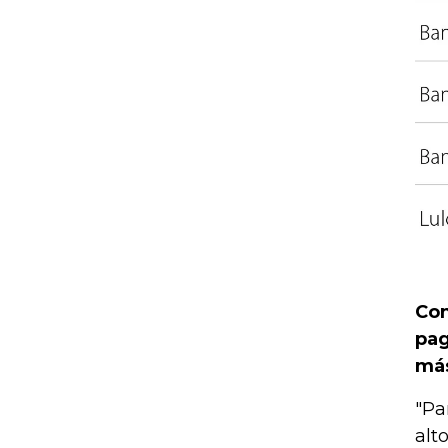
Con
pag
más
"Pa
alt