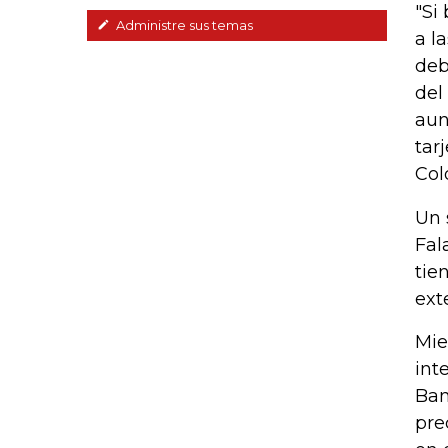
"Si
Administre sus temas
a l
deb
del
aun
tar
Col
Un 
Fal
tie
ext
Mie
int
Ban
pre