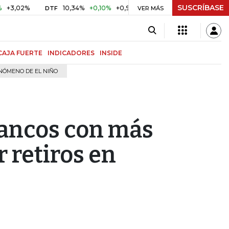
SUSCRÍBASE
2%
10,34%
+0,10%
+0,98%
$ 416,81
+$ 0,05
+0,01%
DTF
UVR
VER MÁS
CAJA FUERTE
INDICADORES
INSIDE
NÓMENO DE EL NIÑO
bancos con más
r retiros en