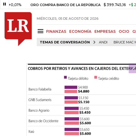
01%
$ 399.745,16
+$ 2.295,71
ORO COMPRA BANCO DE LA REPÚBLICA
MIÉRCOLES, 05 DE AGOSTO DE 2026
FINANZAS
ECONOMÍA
EMPRESAS
OCIO
G
TEMAS DE CONVERSACIÓN
ANDI
BRUCE MAC 