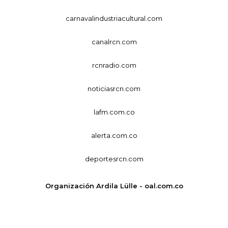
carnavalindustriacultural.com
canalrcn.com
rcnradio.com
noticiasrcn.com
lafm.com.co
alerta.com.co
deportesrcn.com
Organización Ardila Lülle - oal.com.co