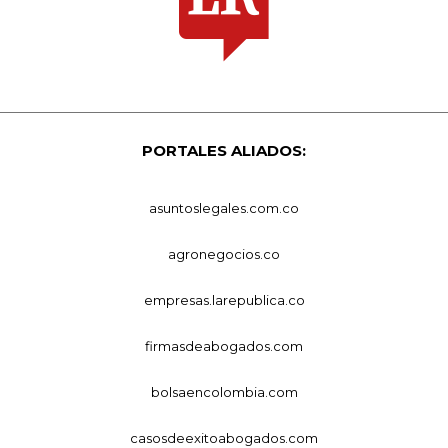
PORTALES ALIADOS:
asuntoslegales.com.co
agronegocios.co
empresas.larepublica.co
firmasdeabogados.com
bolsaencolombia.com
casosdeexitoabogados.com