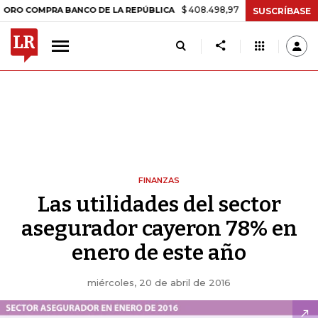
$ 408.498,97
+$ 8.753,81
+2,19%
MPRA BANCO DE LA REPÚBLICA
T
SUSCRÍBASE
FINANZAS
Las utilidades del sector
asegurador cayeron 78% en
enero de este año
miércoles, 20 de abril de 2016