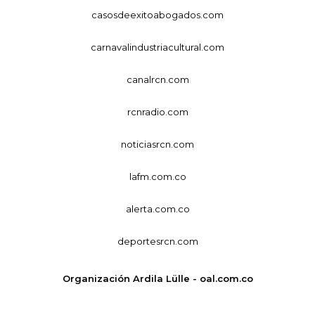
casosdeexitoabogados.com
carnavalindustriacultural.com
canalrcn.com
rcnradio.com
noticiasrcn.com
lafm.com.co
alerta.com.co
deportesrcn.com
Organización Ardila Lülle - oal.com.co