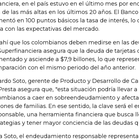
anciera, en el país estuvo en el último mes por e
 de las más altas en los últimos 20 años. El Banco
entó en 100 puntos básicos la tasa de interés, lo
ea con las expectativas del mercado.
ahí que los colombianos deben medirse en las deu
Superfinanciera asegura que la deuda de tarjetas 
entado y asciende a $7,9 billones, lo que repres
paración con el mismo periodo del año anterior.
ardo Soto, gerente de Producto y Desarrollo de C
Presta asegura que, "esta situación podría llevar
ombianos a caer en sobreendeudamiento y afectar
lones de familias. En ese sentido, la clave será e
ponsable, una herramienta financiera que busca l
rategias y tener mayor conciencia de las deudas 
a Soto, el endeudamiento responsable representa