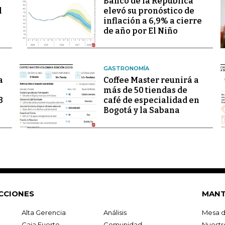
Banco de la República
l
elevó su pronóstico de
inflación a 6,9% a cierre
de año por El Niño
GASTRONOMÍA
a
Coffee Master reunirá a
más de 50 tiendas de
3
café de especialidad en
Bogotá y la Sabana
CCIONES
MANT
Alta Gerencia
Análisis
Mesa d
Caja Fuerte
Comunidad
Nuestr