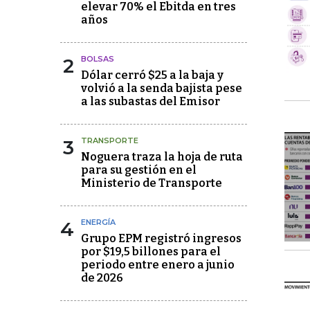
elevar 70% el Ebitda en tres
años
2
BOLSAS
Dólar cerró $25 a la baja y
volvió a la senda bajista pese
a las subastas del Emisor
3
TRANSPORTE
Noguera traza la hoja de ruta
para su gestión en el
Ministerio de Transporte
4
ENERGÍA
Grupo EPM registró ingresos
por $19,5 billones para el
periodo entre enero a junio
de 2026