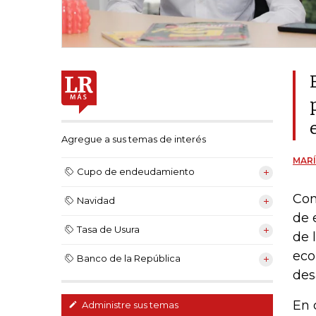
Agregue a sus temas de interés
MARÍ
Cupo de endeudamiento
Con
Navidad
de 
Tasa de Usura
de l
eco
Banco de la República
des
En 
Administre sus temas