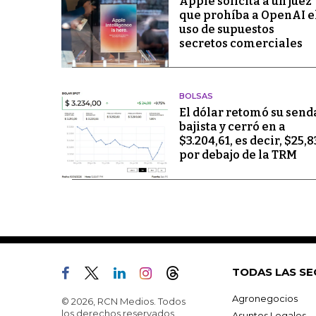
Apple solicita a un juez
que prohíba a OpenAI e
uso de supuestos
secretos comerciales
BOLSAS
El dólar retomó su send
bajista y cerró en a
$3.204,61, es decir, $25,8
por debajo de la TRM
TODAS LAS SE
Agronegocios
© 2026, RCN Medios. Todos
los derechos reservados.
Asuntos Legales