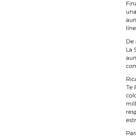
Fin
una
aum
lín
De 
La 
aum
com
Ric
Te 
col
mil
res
est
Par