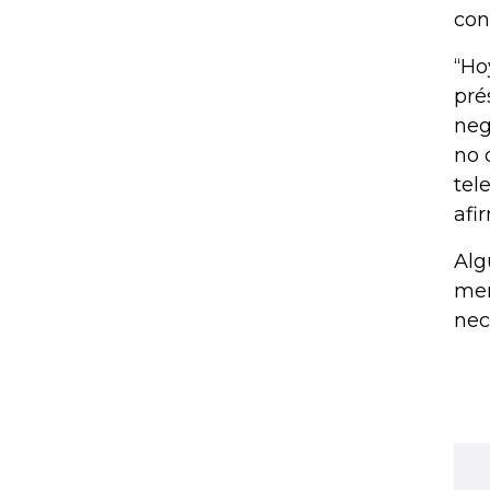
con
“Ho
pré
neg
no 
tel
afi
Alg
men
nec