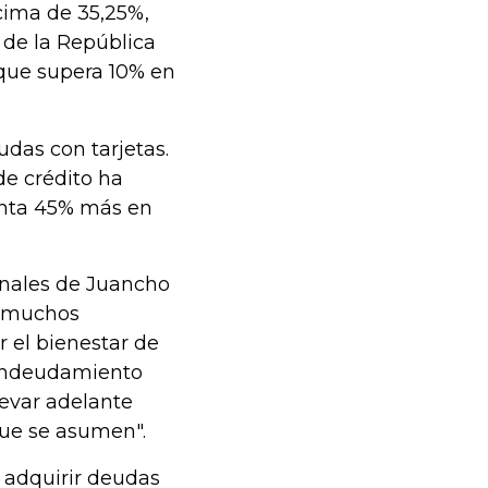
ncima de 35,25%,
 de la República
 que supera 10% en
das con tarjetas.
de crédito ha
enta 45% más en
anales de Juancho
 a muchos
 el bienestar de
l endeudamiento
levar adelante
que se asumen".
 adquirir deudas