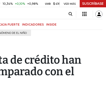
SUSCRÍBASE
%
+0,10%
+0,98%
$ 416,81
+$ 0,05
+0,01%
US$ 
UVR
VER MÁS
BITCOIN
CAJA FUERTE
INDICADORES
INSIDE
NÓMENO DE EL NIÑO
ta de crédito han
mparado con el