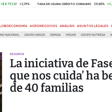
3,81
+2,19%
29,66%
+0,87%
+
TASA DE USURA CRÉDITO CONSUMO
LOBOECONOMÍA
AGRONEGOCIOS
ANÁLISIS
ASUNTOS LEGALES
RNO NACIONAL
GRUPO ARGOS
ODINSA
HOGAR
GRUPO NUTRESA
A
SEGUROS
La iniciativa de Fas
que nos cuida’ ha b
de 40 familias