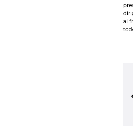
pre
dir
al 
todo