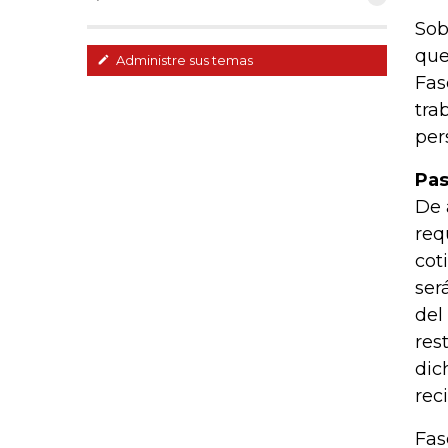
Sob
que
Administre sus temas
Fas
tra
per
Pas
De 
req
cot
ser
del
res
dic
rec
Fas