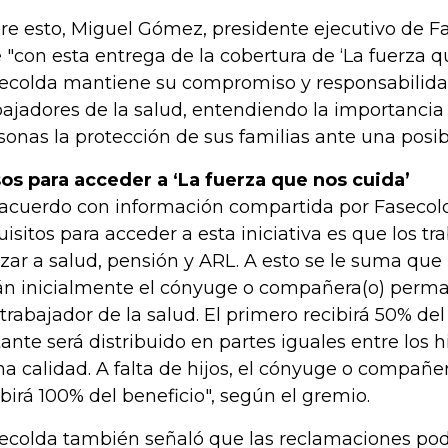
re esto, Miguel Gómez, presidente ejecutivo de F
 "con esta entrega de la cobertura de ‘La fuerza q
ecolda mantiene su compromiso y responsabilida
bajadores de la salud, entendiendo la importancia 
sonas la protección de sus familias ante una posib
os para acceder a ‘La fuerza que nos cuida’
acuerdo con información compartida por Fasecold
uisitos para acceder a esta iniciativa es que los t
izar a salud, pensión y ARL. A esto se le suma que 
án inicialmente el cónyuge o compañera(o) perman
 trabajador de la salud. El primero recibirá 50% del
tante será distribuido en partes iguales entre los 
ha calidad. A falta de hijos, el cónyuge o compañ
ibirá 100% del beneficio", según el gremio.
ecolda también señaló que las reclamaciones pod