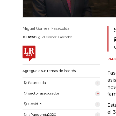
Miguel Gómez, Fasecolda
Foto:
Miguel Gómez, Fasecolda
PAOL
Agregue a sus temas de interés
Fas
asi
Fasecolda
nos
fam
sector asegurador
Covid-19
Est
el 
#Pandemia2020