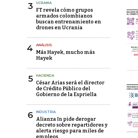
3
UCRANIA
FT revela cómo grupos
armados colombianos
buscan entrenamiento en
drones en Ucrania
4
ANÁLISIS
Más Hayek, mucho más
Hayek
5
HACIENDA
César Arias será el director
de Crédito Público del
Gobierno de la Espriella
6
INDUSTRIA
Alianza In pide derogar
decreto sobre repartidores y
alerta riesgo para miles de
empleos