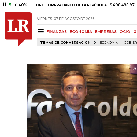
+1,40%
$ 408.498,97
+$ 8.75
ORO COMPRA BANCO DE LA REPÚBLICA
VIERNES, 07 DE AGOSTO DE 2026
FINANZAS
ECONOMÍA
EMPRESAS
OCIO
G
TEMAS DE CONVERSACIÓN
ECONOMÍA
GOBIE