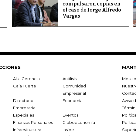
compulsaron copias en
el caso de Jorge Alfredo
Vargas
CCIONES
MANT
Alta Gerencia
Análisis
Mesa d
Caja Fuerte
Comunidad
Nuestr
Empresarial
Contác
Directorio
Economía
Aviso 
Empresarial
Términ
Especiales
Eventos
Políti
Finanzas Personales
Globoeconomía
Polític
Infraestructura
Inside
Superi