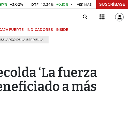
SUSCRÍBASE
3,02%
10,34%
+0,10%
+0,98%
$ 416,91
+$ 0,05
+0,0
DTF
VER MÁS
UVR
CAJA FUERTE
INDICADORES
INSIDE
BELARDO DE LA ESPRIELLA
ecolda ‘La fuerza
eneficiado a más