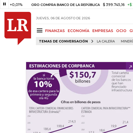
,01%
$ 399.745,16
+$ 2.295,71
ORO COMPRA BANCO DE LA REPÚBLICA
JUEVES, 06 DE AGOSTO DE 2026
FINANZAS
ECONOMÍA
EMPRESAS
OCIO
G
TEMAS DE CONVERSACIÓN
LA CALERA
MINER