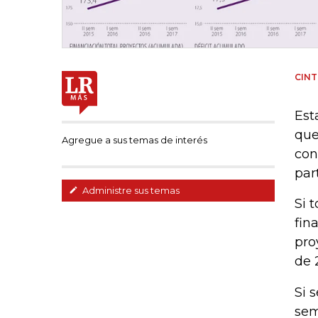
CINT
Est
que
Agregue a sus temas de interés
con
par
Administre sus temas
Si 
fin
pro
de 
Si 
sem