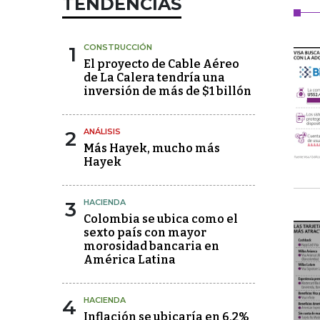
TENDENCIAS
1
CONSTRUCCIÓN
El proyecto de Cable Aéreo
de La Calera tendría una
inversión de más de $1 billón
2
ANÁLISIS
Más Hayek, mucho más
Hayek
3
HACIENDA
Colombia se ubica como el
sexto país con mayor
morosidad bancaria en
América Latina
4
HACIENDA
Inflación se ubicaría en 6,2%