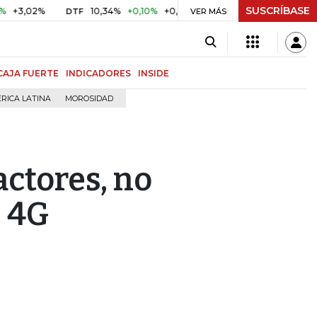
SUSCRÍBASE
2%
10,34%
+0,10%
+0,98%
$ 416,86
+$ 0,05
+0,01%
DTF
UVR
VER MÁS
CAJA FUERTE
INDICADORES
INSIDE
RICA LATINA
MOROSIDAD
actores, no
s 4G