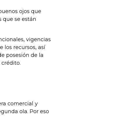
 buenos ojos que
os que se están
ncionales, vigencias
e los recursos, así
de posesión de la
l crédito.
era comercial y
egunda ola. Por eso