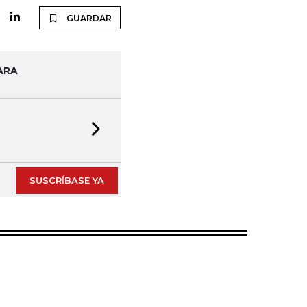
GUARDAR
ARA
Next slide
SUSCRÍBASE YA