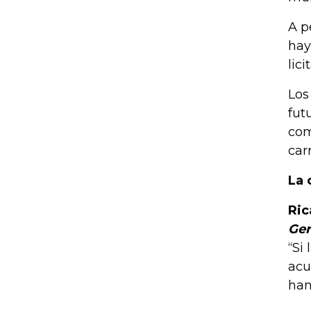
A p
hay
lic
Los
fut
com
car
La 
Ric
Ger
“Si
acu
han