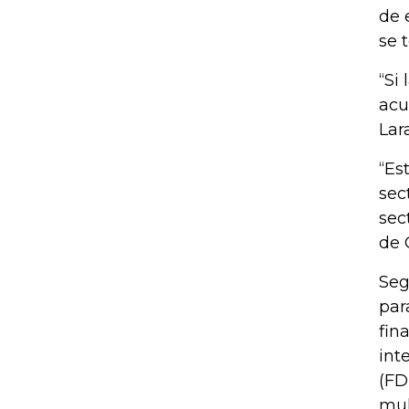
de 
se 
“Si
acu
Lar
“Es
sec
sec
de 
Seg
par
fin
int
(FD
mul