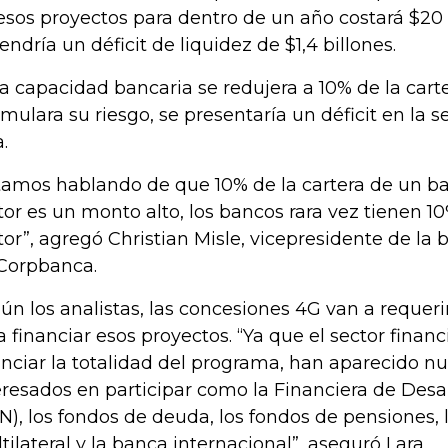
esos proyectos para dentro de un año costará $20 
tendría un déficit de liquidez de $1,4 billones.
 la capacidad bancaria se redujera a 10% de la cart
mulara su riesgo, se presentaría un déficit en la s
a.
tamos hablando de que 10% de la cartera de un b
tor es un monto alto, los bancos rara vez tienen 1
tor”, agregó Christian Misle, vicepresidente de l
Corpbanca.
ún los analistas, las concesiones 4G van a requer
a financiar esos proyectos. “Ya que el sector finan
anciar la totalidad del programa, han aparecido n
eresados en participar como la Financiera de Desa
N), los fondos de deuda, los fondos de pensiones,
tilateral y la banca internacional”, aseguró Lara.