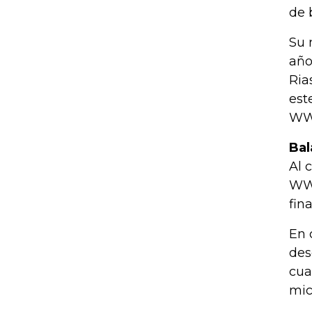
de 
Su 
año
Ria
est
WWB
Bal
Al 
WWB
fin
En 
des
cua
mic