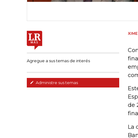
XIME
Con
fin
Agregue a sus temas de interés
emp
com
Administre sus temas
Est
Esp
de 
fin
La 
Ban