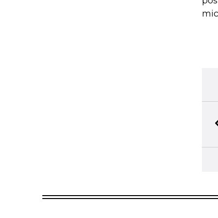
pos
mic