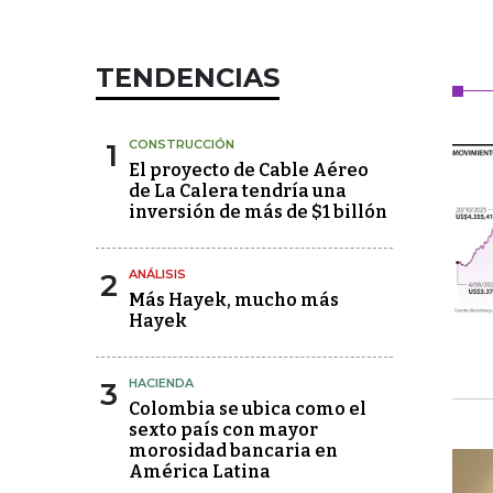
TENDENCIAS
1
CONSTRUCCIÓN
El proyecto de Cable Aéreo
de La Calera tendría una
inversión de más de $1 billón
2
ANÁLISIS
Más Hayek, mucho más
Hayek
3
HACIENDA
Colombia se ubica como el
sexto país con mayor
morosidad bancaria en
América Latina