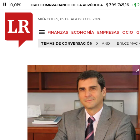
01%
$ 399.745,16
+$ 2.295,71
ORO COMPRA BANCO DE LA REPÚBLICA
MIÉRCOLES, 05 DE AGOSTO DE 2026
FINANZAS
ECONOMÍA
EMPRESAS
OCIO
G
TEMAS DE CONVERSACIÓN
ANDI
BRUCE MAC 