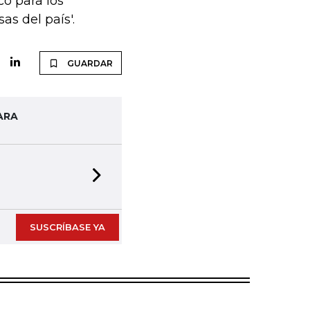
o para los
s del país'.
GUARDAR
ARA
Next slide
SUSCRÍBASE YA