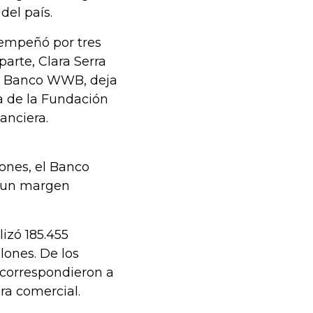
del país.
sempeñó por tres
arte, Clara Serra
l Banco WWB, deja
 de la Fundación
anciera.
iones, el Banco
y un margen
lizó 185.455
lones. De los
 correspondieron a
era comercial.