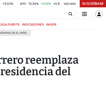
SUSCRÍBASE
%
10,34%
+0,10%
+0,98%
$ 416,86
+$ 0,05
+0,01%
DTF
UVR
VER MÁS
CAJA FUERTE
INDICADORES
INSIDE
NÓMENO DE EL NIÑO
rrero reemplaza
presidencia del