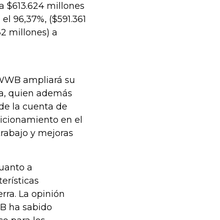
 a $613.624 millones
 el 96,37%, ($591.361
2 millones) a
 WWB ampliará su
rra, quien además
 de la cuenta de
icionamiento en el
trabajo y mejoras
cuanto a
erísticas
rra. La opinión
B ha sabido