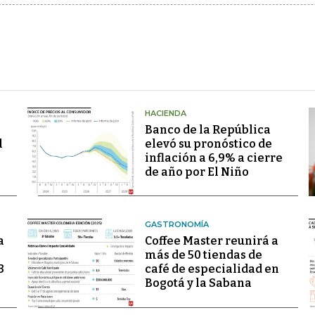
HACIENDA
Banco de la República
l
elevó su pronóstico de
inflación a 6,9% a cierre
de año por El Niño
GASTRONOMÍA
a
Coffee Master reunirá a
más de 50 tiendas de
3
café de especialidad en
Bogotá y la Sabana