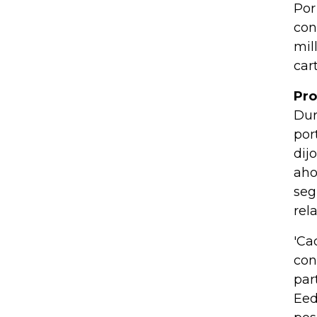
Por
con
mil
car
Pro
Dur
por
dij
aho
seg
rel
'Ca
con
par
Eed