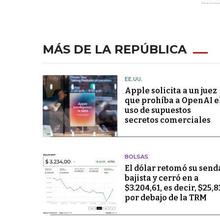
MÁS DE LA REPÚBLICA
EE.UU.
Apple solicita a un juez
que prohíba a OpenAI e
uso de supuestos
secretos comerciales
BOLSAS
El dólar retomó su send
bajista y cerró en a
$3.204,61, es decir, $25,8
por debajo de la TRM