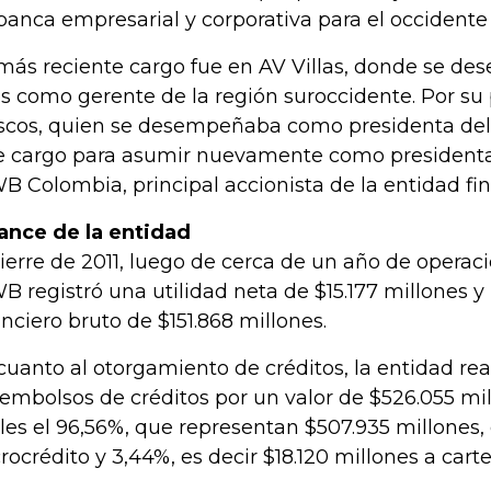
banca empresarial y corporativa para el occidente 
más reciente cargo fue en AV Villas, donde se de
s como gerente de la región suroccidente. Por su p
scos, quien se desempeñaba como presidenta de
e cargo para asumir nuevamente como presidenta
 Colombia, principal accionista de la entidad fin
ance de la entidad
cierre de 2011, luego de cerca de un año de operac
 registró una utilidad neta de $15.177 millones 
anciero bruto de $151.868 millones.
cuanto al otorgamiento de créditos, la entidad rea
embolsos de créditos por un valor de $526.055 mil
les el 96,56%, que representan $507.935 millones,
rocrédito y 3,44%, es decir $18.120 millones a cart