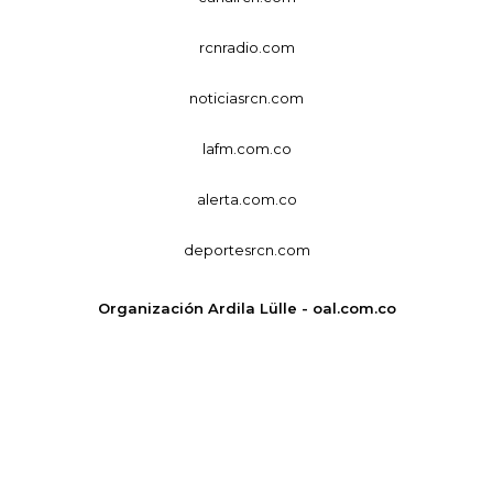
rcnradio.com
noticiasrcn.com
lafm.com.co
alerta.com.co
deportesrcn.com
Organización Ardila Lülle - oal.com.co