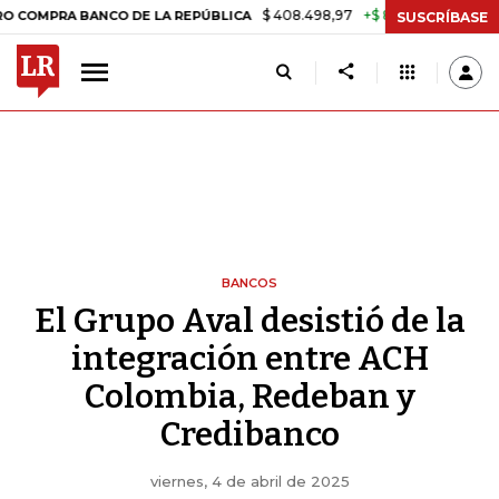
$ 408.498,97
+$ 8.753,81
+2,19%
PRA BANCO DE LA REPÚBLICA
TA
SUSCRÍBASE
BANCOS
El Grupo Aval desistió de la
integración entre ACH
Colombia, Redeban y
Credibanco
viernes, 4 de abril de 2025