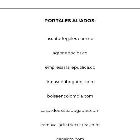
PORTALES ALIADOS:
asuntoslegales.com.co
agronegocios.co
empresas.larepublica.co
firmasdeabogados.com
bolsaencolombia.com
casosdeexitoabogados.com
carnavalindustriacultural.com
canalrcn.com