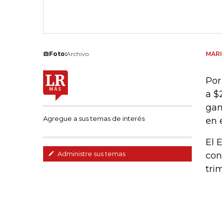
Foto:
Archivo
MAR
Por
a $
gan
Agregue a sus temas de interés
en 
El 
Administre sus temas
con
tri