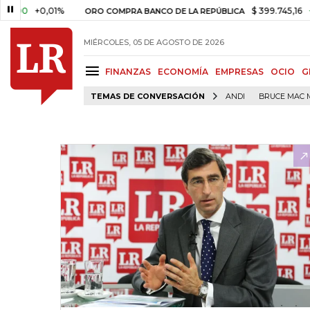
0
+0,01%
$ 399.745,16
+$ 2.2
ORO COMPRA BANCO DE LA REPÚBLICA
MIÉRCOLES, 05 DE AGOSTO DE 2026
FINANZAS
ECONOMÍA
EMPRESAS
OCIO
G
TEMAS DE CONVERSACIÓN
ANDI
BRUCE MAC 