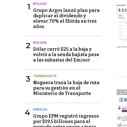
1
BOLSAS
Grupo Argos lanzó plan para
duplicar el dividendo y
elevar 70% el Ebitda en tres
años
2
BOLSAS
Dólar cerró $25 a la baja y
volvió a la senda bajista pese
a las subastas del Emisor
3
TRANSPORTE
Noguera traza la hoja de ruta
para su gestión en el
Ministerio de Transporte
4
ENERGÍA
Grupo EPM registró ingresos
por $19,5 billones para el
periodo entre enero a junio