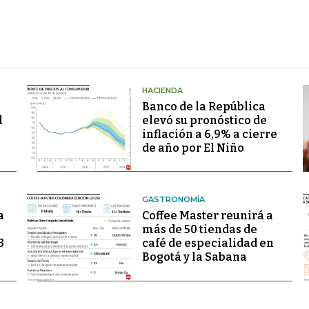
HACIENDA
Banco de la República
l
elevó su pronóstico de
inflación a 6,9% a cierre
de año por El Niño
GASTRONOMÍA
a
Coffee Master reunirá a
más de 50 tiendas de
3
café de especialidad en
Bogotá y la Sabana