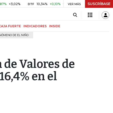
SUSCRÍBASE
+3,02%
10,34%
+0,10%
+0,98%
$ 416,81
+$ 0,05
+0
DTF
VER MÁS
UVR
CAJA FUERTE
INDICADORES
INSIDE
NÓMENO DE EL NIÑO
a de Valores de
16,4% en el