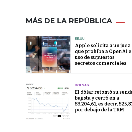
MÁS DE LA REPÚBLICA
EE.UU.
Apple solicita a un juez
que prohíba a OpenAI e
uso de supuestos
secretos comerciales
BOLSAS
El dólar retomó su send
bajista y cerró en a
$3.204,61, es decir, $25,8
por debajo de la TRM