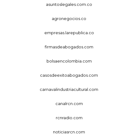
asuntoslegales.com.co
agronegocios.co
empresas.larepublica.co
firmasdeabogados.com
bolsaencolombia.com
casosdeexitoabogados.com
carnavalindustriacultural.com
canalrcn.com
rcnradio.com
noticiasrcn.com