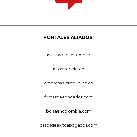
PORTALES ALIADOS:
asuntoslegales.com.co
agronegocios.co
empresas.larepublica.co
firmasdeabogados.com
bolsaencolombia.com
casosdeexitoabogados.com