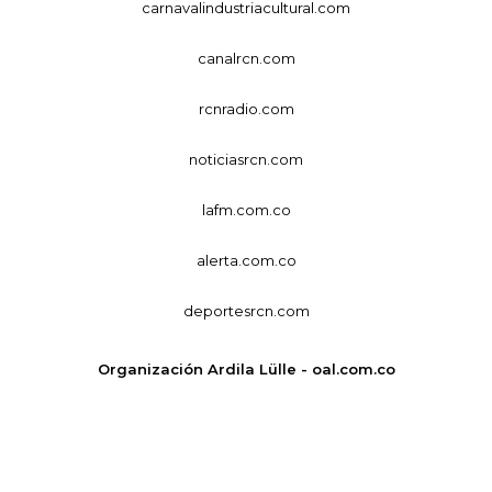
carnavalindustriacultural.com
canalrcn.com
rcnradio.com
noticiasrcn.com
lafm.com.co
alerta.com.co
deportesrcn.com
Organización Ardila Lülle - oal.com.co