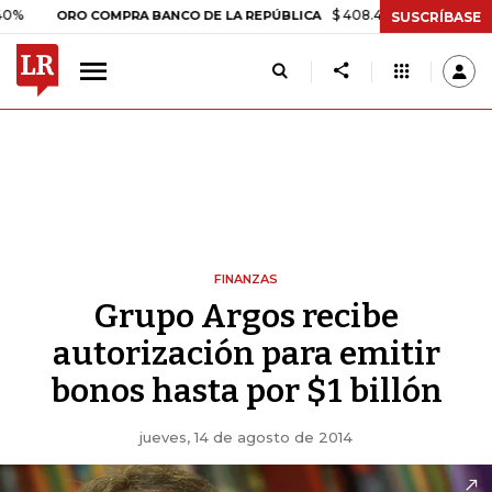
$ 408.498,97
+$ 8.753,81
+2
ORO COMPRA BANCO DE LA REPÚBLICA
SUSCRÍBASE
FINANZAS
Grupo Argos recibe
autorización para emitir
bonos hasta por $1 billón
jueves, 14 de agosto de 2014