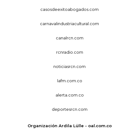
casosdeexitoabogados.com
carnavalindustriacultural.com
canalrcn.com
rcnradio.com
noticiasrcn.com
lafm.com.co
alerta.com.co
deportesrcn.com
Organización Ardila Lülle - oal.com.co