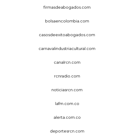
firmasdeabogados.com
bolsaencolombia.com
casosdeexitoabogados.com
carnavalindustriacultural.com
canalrcn.com
rcnradio.com
noticiasrcn.com
lafm.com.co
alerta.com.co
deportesrcn.com