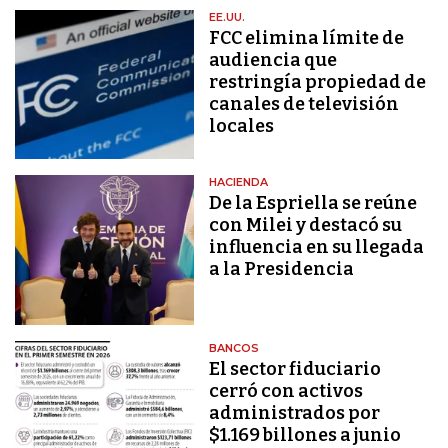
EE.UU.
FCC elimina límite de
audiencia que
restringía propiedad de
canales de televisión
locales
HACIENDA
De la Espriella se reúne
con Milei y destacó su
influencia en su llegada
a la Presidencia
BANCOS
El sector fiduciario
cerró con activos
administrados por
$1.169 billones a junio