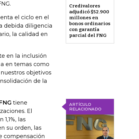
 FNG.
Credivalores
adjudicó $52.900
nta el ciclo en el
millones en
bonos ordinarios
a debida diligencia
con garantía
rio, la calidad en
parcial del FNG
e en la inclusión
tema en temas como
 nuestros objetivos
nsolidación de la
FNG
tiene
ARTÍCULO
RELACIONADO
zaciones. El
 1,1%, las
en su orden, las
 de compensación