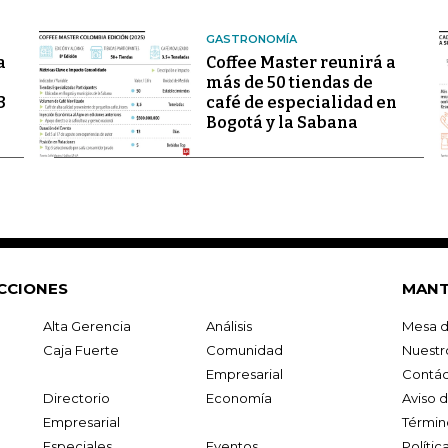
GASTRONOMÍA
a
Coffee Master reunirá a
más de 50 tiendas de
3
café de especialidad en
Bogotá y la Sabana
CCIONES
MANT
Alta Gerencia
Análisis
Mesa d
Caja Fuerte
Comunidad
Nuestr
Empresarial
Contác
Directorio
Economía
Aviso 
Empresarial
Términ
Especiales
Eventos
Políti