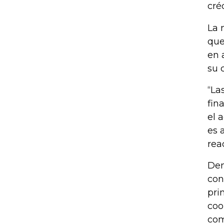
cré
La 
que
en 
su 
“La
fin
el 
es 
rea
Den
con
pri
coo
com