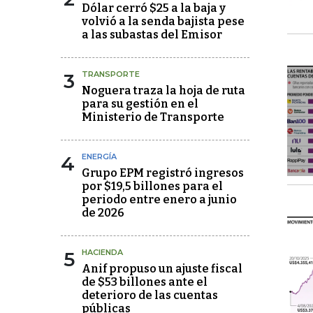
Dólar cerró $25 a la baja y
volvió a la senda bajista pese
a las subastas del Emisor
3
TRANSPORTE
Noguera traza la hoja de ruta
para su gestión en el
Ministerio de Transporte
4
ENERGÍA
Grupo EPM registró ingresos
por $19,5 billones para el
periodo entre enero a junio
de 2026
5
HACIENDA
Anif propuso un ajuste fiscal
de $53 billones ante el
deterioro de las cuentas
públicas