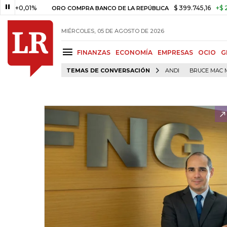
,01%
$ 399.745,16
+$ 2.295,71
ORO COMPRA BANCO DE LA REPÚBLICA
MIÉRCOLES, 05 DE AGOSTO DE 2026
FINANZAS
ECONOMÍA
EMPRESAS
OCIO
G
TEMAS DE CONVERSACIÓN
ANDI
BRUCE MAC 