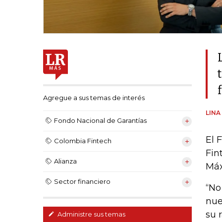
Agregue a sus temas de interés
LINA
Fondo Nacional de Garantías
El 
Colombia Fintech
Fin
Alianza
Máx
Sector financiero
“No
nue
su 
Administre sus temas