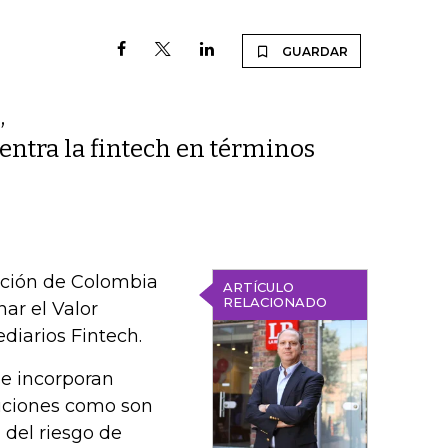
GUARDAR
,
uentra la fintech en términos
ración de Colombia
ARTÍCULO
RELACIONADO
ar el Valor
diarios Fintech.
 se incorporan
tuciones como son
 del riesgo de