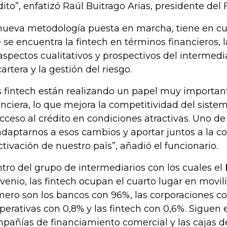
dito”, enfatizó Raúl Buitrago Arias, presidente del
nueva metodología puesta en marcha, tiene en cue
 se encuentra la fintech en términos financieros, l
aspectos cualitativos y prospectivos del intermedia
cartera y la gestión del riesgo.
s fintech están realizando un papel muy important
anciera, lo que mejora la competitividad del sis
acceso al crédito en condiciones atractivas. Uno de
adaptarnos a esos cambios y aportar juntos a la co
ctivación de nuestro país”, añadió el funcionario.
tro del grupo de intermediarios con los cuales el
venio, las fintech ocupan el cuarto lugar en movili
mero son los bancos con 96%, las corporaciones con
perativas con 0,8% y las fintech con 0,6%. Siguen 
pañías de financiamiento comercial y las cajas