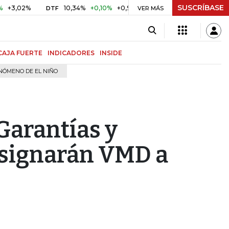
SUSCRÍBASE
2%
10,34%
+0,10%
+0,98%
$ 416,81
+$ 0,05
+0,01%
DTF
UVR
VER MÁS
CAJA FUERTE
INDICADORES
INSIDE
NÓMENO DE EL NIÑO
Garantías y
asignarán VMD a