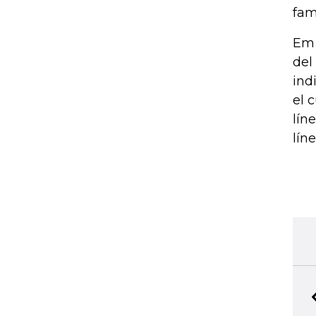
fam
Em 
del
ind
el 
lín
lín