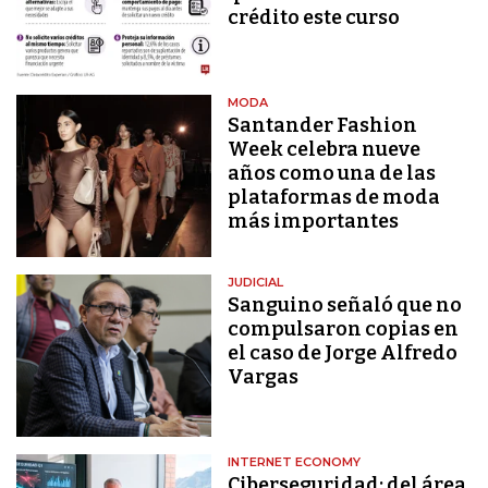
crédito este curso
MODA
Santander Fashion
Week celebra nueve
años como una de las
plataformas de moda
más importantes
JUDICIAL
Sanguino señaló que no
compulsaron copias en
el caso de Jorge Alfredo
Vargas
INTERNET ECONOMY
Ciberseguridad: del área