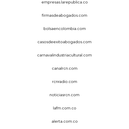
empresas.larepublica.co
firmasdeabogados.com
bolsaencolombia.com
casosdeexitoabogados.com
carnavalindustriacultural.com
canalrcn.com
rcnradio.com
noticiasrcn.com
lafm.com.co
alerta.com.co