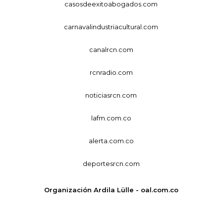
casosdeexitoabogados.com
carnavalindustriacultural.com
canalrcn.com
rcnradio.com
noticiasrcn.com
lafm.com.co
alerta.com.co
deportesrcn.com
Organización Ardila Lülle - oal.com.co