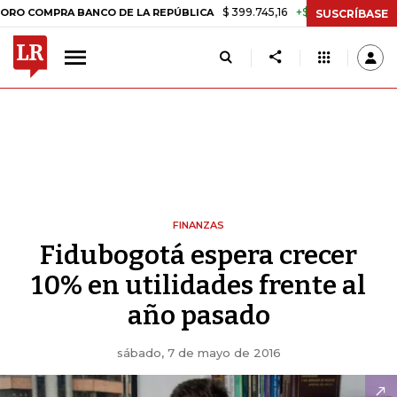
$ 399.745,16
+$ 2.295,71
+0,58%
MPRA BANCO DE LA REPÚBLICA
T
SUSCRÍBASE
FINANZAS
Fidubogotá espera crecer
10% en utilidades frente al
año pasado
sábado, 7 de mayo de 2016