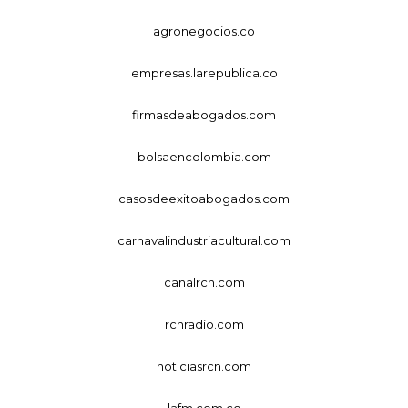
agronegocios.co
empresas.larepublica.co
firmasdeabogados.com
bolsaencolombia.com
casosdeexitoabogados.com
carnavalindustriacultural.com
canalrcn.com
rcnradio.com
noticiasrcn.com
lafm.com.co