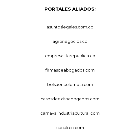
PORTALES ALIADOS:
asuntoslegales.com.co
agronegocios.co
empresas.larepublica.co
firmasdeabogados.com
bolsaencolombia.com
casosdeexitoabogados.com
carnavalindustriacultural.com
canalrcn.com