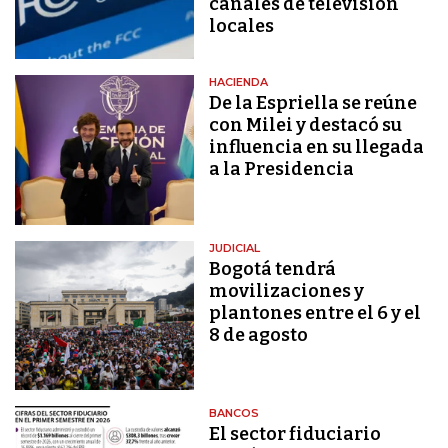
canales de televisión
locales
HACIENDA
De la Espriella se reúne
con Milei y destacó su
influencia en su llegada
a la Presidencia
JUDICIAL
Bogotá tendrá
movilizaciones y
plantones entre el 6 y el
8 de agosto
BANCOS
El sector fiduciario