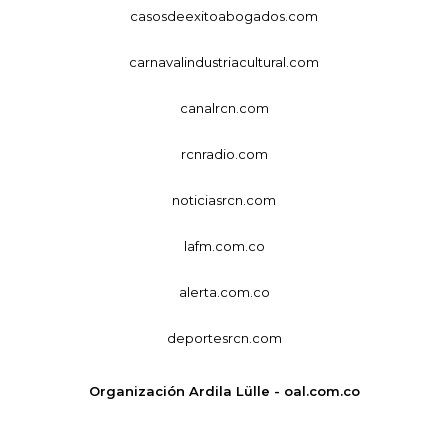
casosdeexitoabogados.com
carnavalindustriacultural.com
canalrcn.com
rcnradio.com
noticiasrcn.com
lafm.com.co
alerta.com.co
deportesrcn.com
Organización Ardila Lülle - oal.com.co