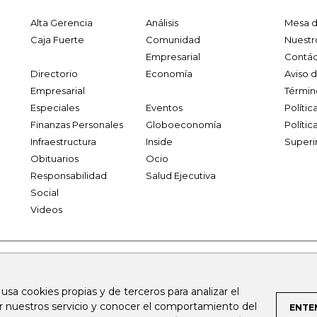
Alta Gerencia
Análisis
Mesa d
Caja Fuerte
Comunidad
Nuestr
Empresarial
Contác
Directorio
Economía
Aviso 
Empresarial
Términ
Especiales
Eventos
Políti
Finanzas Personales
Globoeconomía
Polític
Infraestructura
Inside
Superi
Obituarios
Ocio
Responsabilidad
Salud Ejecutiva
Social
Videos
.larepublica.co
firmasdeabogados.com
bolsaencolombia.com
 usa cookies propias y de terceros para analizar el
al.com
canalrcn.com
rcnradio.com
noticiasrcn.com
lafm.c
ar nuestros servicio y conocer el comportamiento del
ENTE