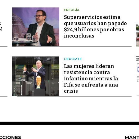
ENERGÍA
Superservicios estima
s
que usuarios han pagado
el
$24,9 billones por obras
inconclusas
DEPORTE
Las mujeres lideran
resistencia contra
Infantino mientras la
Fifa se enfrenta a una
crisis
CCIONES
MANT