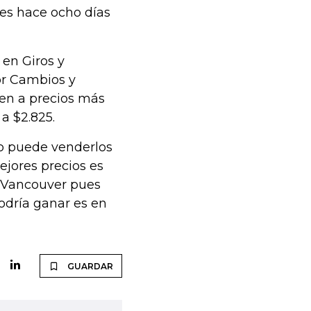
es hace ocho días
 en Giros y
or Cambios y
den a precios más
 a $2.825.
io puede venderlos
ejores precios es
s Vancouver pues
odría ganar es en
GUARDAR