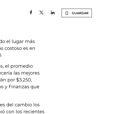
GUARDAR
ndo el lugar más
s costoso es en
0.
s, el promedio
recería las mejores
rán por $3.250,
s y Finanzas que
les del cambio los
ió con los recientes