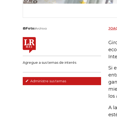
Foto:
Archivo
JOAQ
Gir
eco
Int
Agregue a sus temas de interés
Si 
ent
Administre sus temas
gan
mie
los
A l
est