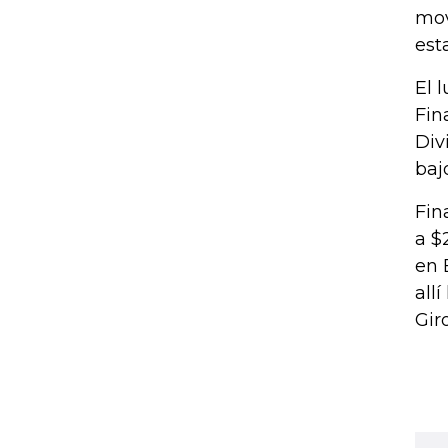
mov
est
El 
Fin
Div
baj
Fin
a $
en 
all
Gir