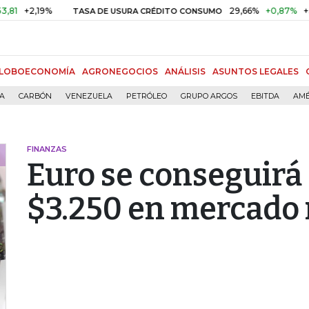
+2,19%
29,66%
+0,87%
+3,02
TASA DE USURA CRÉDITO CONSUMO
LOBOECONOMÍA
AGRONEGOCIOS
ANÁLISIS
ASUNTOS LEGALES
ÍA
CARBÓN
VENEZUELA
PETRÓLEO
GRUPO ARGOS
EBITDA
AMÉ
FINANZAS
Euro se conseguirá
$3.250 en mercado 