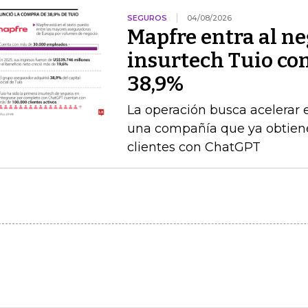
SEGUROS
04/08/2026
Mapfre entra al neg
insurtech Tuio co
38,9%
La operación busca acelerar 
una compañía que ya obtien
clientes con ChatGPT