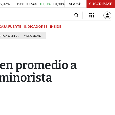
SUSCRÍBASE
%
10,34%
+0,10%
+0,98%
$ 416,86
+$ 0,05
+0,01%
DTF
UVR
VER MÁS
CAJA FUERTE
INDICADORES
INSIDE
RICA LATINA
MOROSIDAD
 en promedio a
minorista