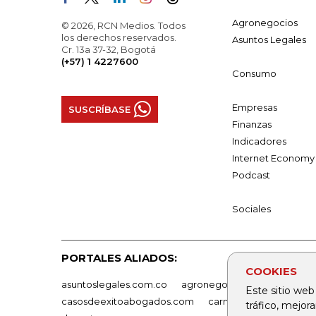
Agronegocios
© 2026, RCN Medios. Todos
los derechos reservados.
Asuntos Legales
Cr. 13a 37-32, Bogotá
(+57) 1 4227600
Consumo
Empresas
SUSCRÍBASE
Finanzas
Indicadores
Internet Economy
Podcast
Sociales
PORTALES ALIADOS:
COOKIES
asuntoslegales.com.co
agronegocios.co
empresas
Este sitio web
casosdeexitoabogados.com
carnavalindustriacultur
tráfico, mejor