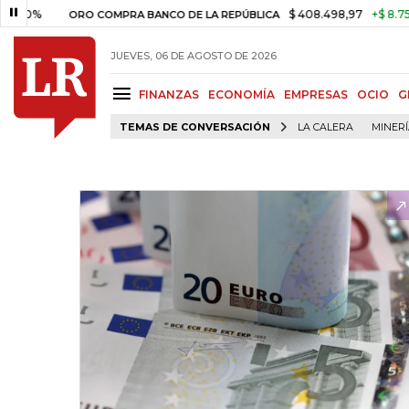
0%
$ 408.498,97
+$ 8.753,81
ORO COMPRA BANCO DE LA REPÚBLICA
JUEVES, 06 DE AGOSTO DE 2026
FINANZAS
ECONOMÍA
EMPRESAS
OCIO
G
TEMAS DE CONVERSACIÓN
LA CALERA
MINER