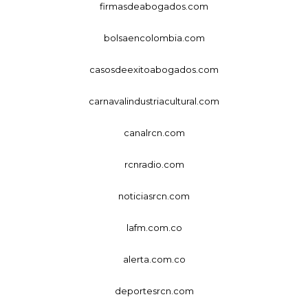
firmasdeabogados.com
bolsaencolombia.com
casosdeexitoabogados.com
carnavalindustriacultural.com
canalrcn.com
rcnradio.com
noticiasrcn.com
lafm.com.co
alerta.com.co
deportesrcn.com