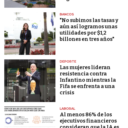
BANCOS
"No subimos las tasas y
aún así logramos unas
utilidades por $1,2
billones en tres años"
DEPORTE
Las mujeres lideran
resistencia contra
Infantino mientras la
Fifa se enfrenta a una
crisis
LABORAL
Al menos 86% de los
ejecutivos financieros
consideran que la IA es