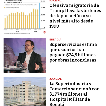
HACIENDA
Ofensiva migratoria de
Trump lleva las órdenes
de deportación a su
nivel más alto desde
1998
ENERGÍA
Superservicios estima
que usuarios han
pagado $24,9 billones
por obras inconclusas
JUDICIAL
La Superindustria y
Comercio sancionó con
$1.774 millones al
Hospital Militar de
Bogotá