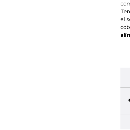
com
Ten
el 
cob
ali