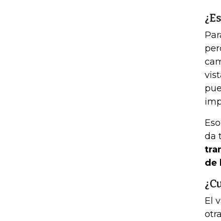
¿E
Par
per
cam
vis
pue
imp
Eso
da 
tra
de 
¿Cu
El 
otr