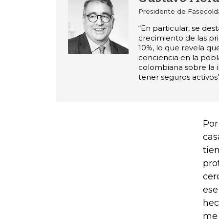
Presidente de Fasecold
“En particular, se dest
crecimiento de las pr
10%, lo que revela q
conciencia en la pobl
colombiana sobre la 
tener seguros activos”
Por
cas
tie
pro
cer
ese
hec
me 