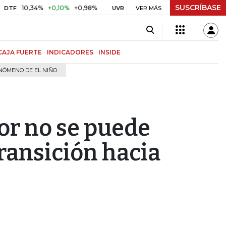
SUSCRÍBASE
,34%
+0,10%
+0,98%
$ 416,86
+$ 0,05
+0,01%
U
UVR
VER MÁS
BITCOIN
CAJA FUERTE
INDICADORES
INSIDE
NÓMENO DE EL NIÑO
or no se puede
transición hacia