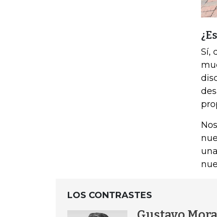
¿Es
Sí,
muc
dis
des
pro
Nos
nue
una
nue
LOS CONTRASTES
Gustavo Mora