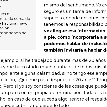
mismo del ser humano. Yo cr
a
seguro es un tema de inform
aca el
supuesto, donde nosotros c
imas de cerca de
ue hay una mayor
tenemos la responsabilidad
ación
vez llegue esa información
importancia de
a pie, cómo incorporarla a su
.
podemos hablar de inclusión
también invitaría a hablar 
 ejemplo, si he trabajado durante más de 20 años 
a y me ha costado mucho trabajo, de todos mis ah
mpo, ante alguna calamidad, si no tengo ese ampa
tección, ¿Qué me pasa después de 20 años? Ten
o. Pero si yo soy consciente de las cosas que pue
 amparo con mi propia determinación, toda esta 
ho, en caso de que suceda algo, tendré el respal
puede cubrir y no perderlo todo.