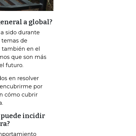
eneral a global?
ha sido durante
s temas de
o también en el
vemos que son más
l futuro.
os en resolver
 encubrirme por
n cómo cubrir
a.
 puede incidir
ra?
omportamiento