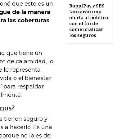
ionó que este es un
RappiPay y SBS
lgue de la manera
lanzarán una
oferta al público
ra las coberturas
con el fin de
comercializar
los seguros
ad que tiene un
o de calamidad, lo
e le representa
ida o el bienestar
í para respaldar
almente.
anos?
s tienen seguro y
s a hacerlo. Es una
porque no lo es de