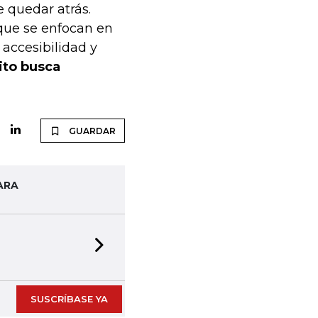
 quedar atrás.
que se enfocan en
 accesibilidad y
ito busca
GUARDAR
ARA
Next slide
SUSCRÍBASE YA