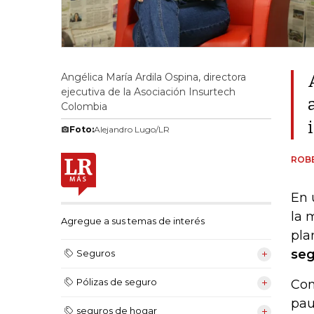
Angélica María Ardila Ospina, directora
ejecutiva de la Asociación Insurtech
Colombia
Foto:
Alejandro Lugo/LR
ROB
En 
la 
Agregue a sus temas de interés
pla
seg
Seguros
Pólizas de seguro
Con
pau
seguros de hogar