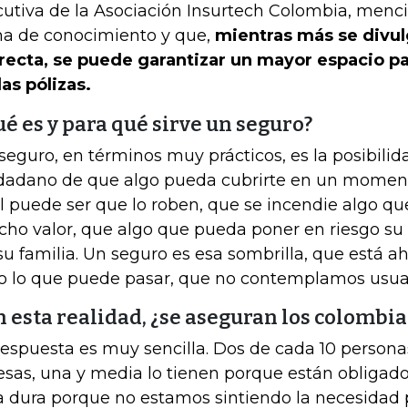
cutiva de la Asociación Insurtech Colombia, menc
a de conocimiento y que,
mientras más se divu
recta, se puede garantizar un mayor espacio pa
las pólizas.
é es y para qué sirve un seguro?
seguro, en términos muy prácticos, es la posibilid
dadano de que algo pueda cubrirte en un moment
l puede ser que lo roben, que se incendie algo qu
ho valor, que algo que pueda poner en riesgo su v
su familia. Un seguro es esa sombrilla, que está ah
o lo que puede pasar, que no contemplamos usu
 esta realidad, ¿se aseguran los colombi
respuesta es muy sencilla. Dos de cada 10 persona
esas, una y media lo tienen porque están obligado
ra dura porque no estamos sintiendo la necesidad 