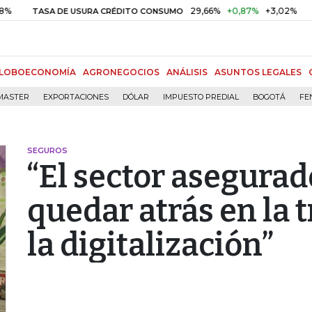
29,66%
+0,87%
+3,02%
10
SA DE USURA CRÉDITO CONSUMO
DTF
LOBOECONOMÍA
AGRONEGOCIOS
ANÁLISIS
ASUNTOS LEGALES
MASTER
EXPORTACIONES
DÓLAR
IMPUESTO PREDIAL
BOGOTÁ
FE
SEGUROS
“El sector asegurad
quedar atrás en la 
la digitalización”