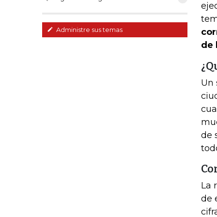
eje
tem
Administre sus temas
cor
de 
¿Qu
Un 
ciu
cua
muc
de 
tod
Con
La 
de 
cif