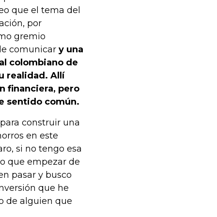
eo que el tema del
ación, por
omo gremio
 de comunicar
y una
 al colombiano de
 realidad. Allí
 financiera, pero
de sentido común.
para construir una
orros en este
ro, si no tengo esa
go que empezar de
den pasar y busco
inversión que he
do de alguien que