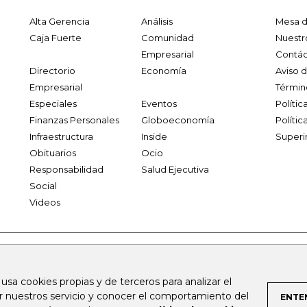
Alta Gerencia
Análisis
Mesa d
Caja Fuerte
Comunidad
Nuestr
Empresarial
Contác
Directorio
Economía
Aviso 
Empresarial
Términ
Especiales
Eventos
Políti
Finanzas Personales
Globoeconomía
Polític
Infraestructura
Inside
Superi
Obituarios
Ocio
Responsabilidad
Salud Ejecutiva
Social
Videos
.larepublica.co
firmasdeabogados.com
bolsaencolombia.com
 usa cookies propias y de terceros para analizar el
al.com
canalrcn.com
rcnradio.com
noticiasrcn.com
lafm.c
ar nuestros servicio y conocer el comportamiento del
ENTE