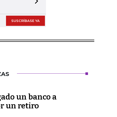
Next slide
SUSCRÍBASE YA
ZAS
gado un banco a
r un retiro