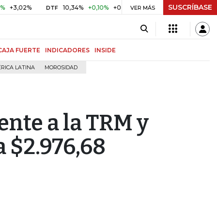
SUSCRÍBASE
,02%
10,34%
+0,10%
+0,98%
$ 416,86
+$ 0,05
+0,0
DTF
UVR
VER MÁS
CAJA FUERTE
INDICADORES
INSIDE
RICA LATINA
MOROSIDAD
rente a la TRM y
a $2.976,68