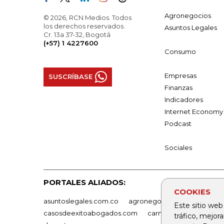
Agronegocios
© 2026, RCN Medios. Todos
los derechos reservados.
Asuntos Legales
Cr. 13a 37-32, Bogotá
(+57) 1 4227600
Consumo
Empresas
SUSCRÍBASE
Finanzas
Indicadores
Internet Economy
Podcast
Sociales
PORTALES ALIADOS:
COOKIES
asuntoslegales.com.co
agronegocios.co
empresas
Este sitio web
casosdeexitoabogados.com
carnavalindustriacultur
tráfico, mejor