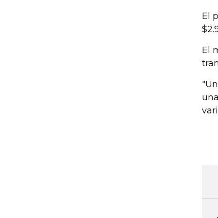
El 
$2.
El 
tra
"Un
una
var