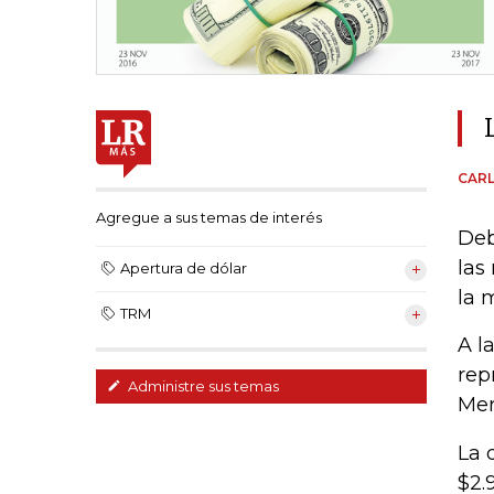
CAR
Agregue a sus temas de interés
Deb
las
Apertura de dólar
la 
TRM
A l
rep
Administre sus temas
Mer
La 
$2.