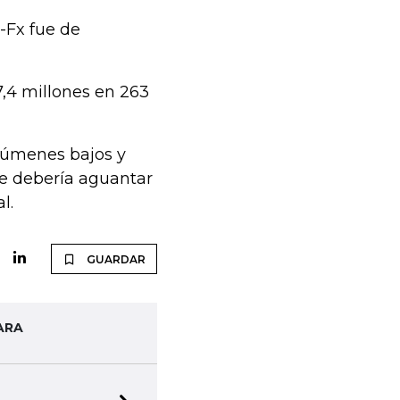
-Fx fue de
,4 millones en 263
olúmenes bajos y
e debería aguantar
l.
GUARDAR
ARA