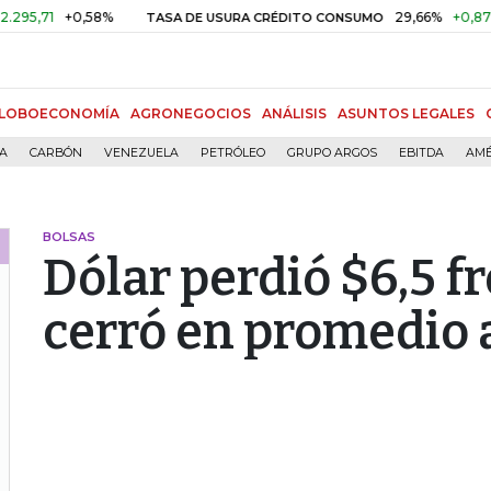
71
+0,58%
29,66%
+0,87%
+3
TASA DE USURA CRÉDITO CONSUMO
LOBOECONOMÍA
AGRONEGOCIOS
ANÁLISIS
ASUNTOS LEGALES
ÍA
CARBÓN
VENEZUELA
PETRÓLEO
GRUPO ARGOS
EBITDA
AMÉ
BOLSAS
Dólar perdió $6,5 f
cerró en promedio 