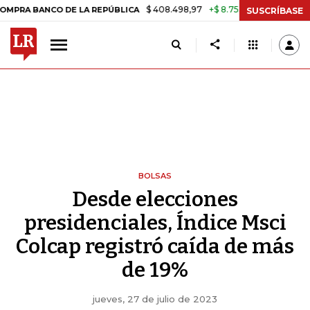
$ 408.498,97
+$ 8.753,81
+2,19%
ANCO DE LA REPÚBLICA
TASA DE
SUSCRÍBASE
BOLSAS
Desde elecciones
presidenciales, Índice Msci
Colcap registró caída de más
de 19%
jueves, 27 de julio de 2023