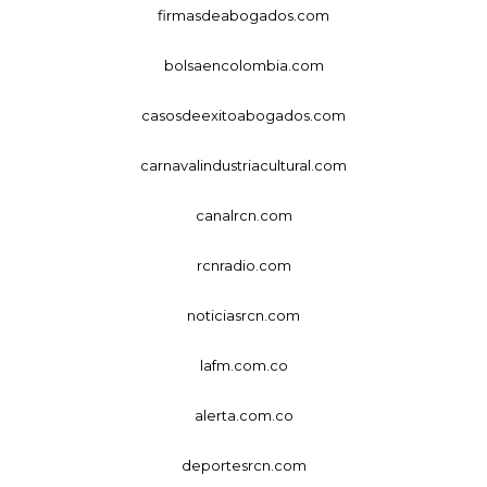
firmasdeabogados.com
bolsaencolombia.com
casosdeexitoabogados.com
carnavalindustriacultural.com
canalrcn.com
rcnradio.com
noticiasrcn.com
lafm.com.co
alerta.com.co
deportesrcn.com