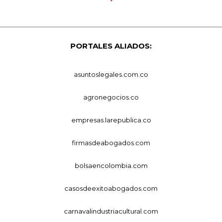
PORTALES ALIADOS:
asuntoslegales.com.co
agronegocios.co
empresas.larepublica.co
firmasdeabogados.com
bolsaencolombia.com
casosdeexitoabogados.com
carnavalindustriacultural.com