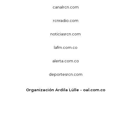
canalrcn.com
rcnradio.com
noticiasrcn.com
lafm.com.co
alerta.com.co
deportesrcn.com
Organización Ardila Lülle - oal.com.co