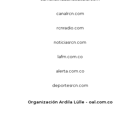
canalrcn.com
rcnradio.com
noticiasrcn.com
lafm.com.co
alerta.com.co
deportesrcn.com
Organización Ardila Lülle - oal.com.co