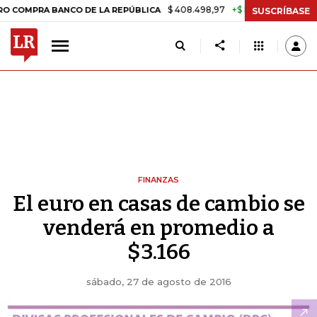
$ 408.498,97
+$ 8.753,81
+2,19%
RA BANCO DE LA REPÚBLICA
TA
SUSCRÍBASE
FINANZAS
El euro en casas de cambio se
venderá en promedio a
$3.166
sábado, 27 de agosto de 2016