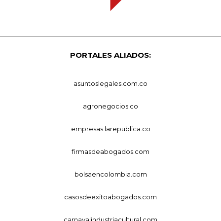
PORTALES ALIADOS:
asuntoslegales.com.co
agronegocios.co
empresas.larepublica.co
firmasdeabogados.com
bolsaencolombia.com
casosdeexitoabogados.com
carnavalindustriacultural.com